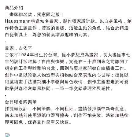
商品介紹
｜畫家聯名款．獨家限定版｜
Haussmann特邀知名畫家，製作獨家設計款。以自身風格，創
作特色主題畫作，豐富的圖樣、活潑生動的角色，結合於精選
白瓷餐具上，為您的餐桌增添趣味的元素。
-
畫家．古依平
古依平1984年出生於台灣。從小夢想成為畫家，長大後從事七
年的設計卻吃掉了自由與快樂，於是在三十歲到來之前離開了
穩定的工作與吵雜的台北，回到苗栗老家開始自由插畫工作。
創作中常以誇張人物造型與植物結合來表現內心世界；擅長以
細膩繪畫手法描寫細小事物與角色表情；創作主題遊走於可愛
歡樂與森冷灰暗風格間，一筆一筆交錯著理性與感性。
-
台日聯名陶樂筆
採雙頭設計，不同筆觸、不同粗細，盡情發揮腦中新奇創意。
尚未加熱前使用濕紙巾即可擦去，創作不怕失敗。烤箱加熱後
即可固色，保存畫作簡單又快速。