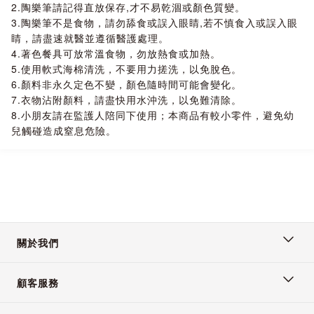
2.陶樂筆請記得直放保存,才不易乾涸或顏色質變。
3.陶樂筆不是食物，請勿舔食或誤入眼睛,若不慎食入或誤入眼
睛，請盡速就醫並遵循醫護處理。
4.著色餐具可放常溫食物，勿放熱食或加熱。
5.使用軟式海棉清洗，不要用力搓洗，以免脫色。
6.顏料非永久定色不變，顏色隨時間可能會變化。
7.衣物沾附顏料，請盡快用水沖洗，以免難清除。
8.小朋友請在監護人陪同下使用；本商品有較小零件，避免幼
兒觸碰造成窒息危險。
關於我們
顧客服務