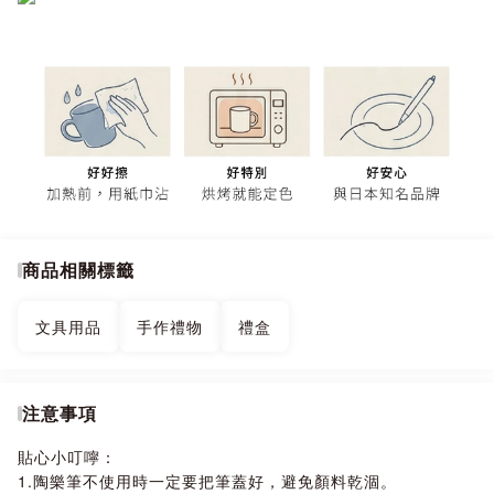
商品相關標籤
文具用品
手作禮物
禮盒
注意事項
貼心小叮嚀：
1.陶樂筆不使用時一定要把筆蓋好，避免顏料乾涸。