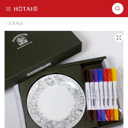
切換導航
文具用品
跳到圖片庫的末尾