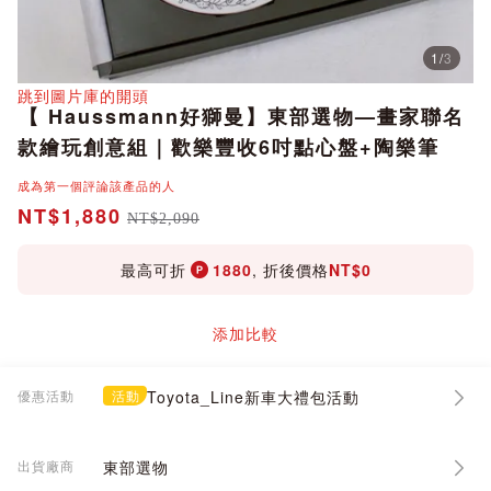
1
/
3
分享
跳到圖片庫的開頭
【 Haussmann好獅曼】東部選物—畫家聯名
款繪玩創意組｜歡樂豐收6吋點心盤+陶樂筆
成為第一個評論該產品的人
NT$1,880
NT$2,090
最高可折
1880
, 折後價格
NT$0
添加比較
優惠活動
活動
Toyota_Line新車大禮包活動
出貨廠商
東部選物