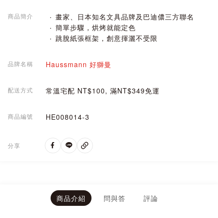
商品簡介
畫家、日本知名文具品牌及巴迪儂三方聯名
簡單步驟，烘烤就能定色
跳脫紙張框架，創意揮灑不受限
品牌名稱
Haussmann 好獅曼
配送方式
常溫宅配 NT$100, 滿NT$349免運
商品編號
HE008014-3
分享
商品介紹
問與答
評論