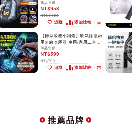
商品售價
電源LED顯示複合打氣機AP22
NT$958
#新款複合打氣機 #一機多用 #
NT$4,990
銷售推薦
追蹤
添加比較
加入購物車
【德系吸塵小鋼炮】吹氣除塵兩
用無線吹塵器 車用/家用二合一
商品售價
車用吸/吹塵器 車用便攜式手持
NT$599
小型吹塵器
NT$799
追蹤
添加比較
加入購物車
推薦品牌