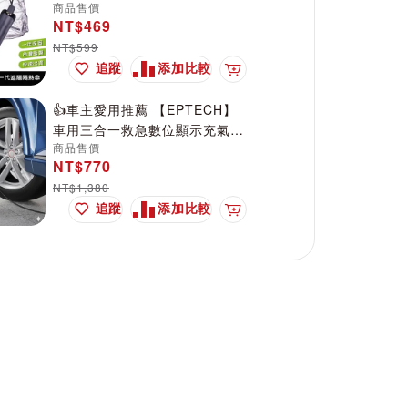
商品售價
隔熱防曬 露營 遮陽 折疊遮陽傘
NT$469
#車百科
NT$599
追蹤
添加比較
加入購物車
👍車主愛用推薦 【EPTECH】
車用三合一救急數位顯示充氣打
商品售價
氣機｜胎壓偵測×自動充停×LED
NT$770
照明
NT$1,380
追蹤
添加比較
加入購物車