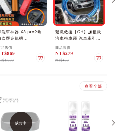
📢洗車神器 X3 pro2暴
緊急救援【CH】加粗款
【ProT
力吹塵充氣機
汽車拖車繩 汽車牽引繩
(紅色 
130000RPM大功率 可
拖車纜繩 鋼索拖車繩 鋼
擊破器 
商品售價
商品售價
商品售價
換鋰電池版 颶風吹塵機
絲拖車繩 拖車帶 道路救
汽車破窗
NT$869
NT$279
NT$29
3色可選 風機 強力除塵
援
利器 破
車
加入購物車
加入購物車
T$1,099
NT$439
NT$374
器
思 小米
查看全部
缺貨中