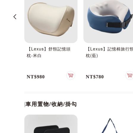
自動充
【Lexus】舒頸記憶頭
【Lexus】記憶棉旅行
車用充氣
枕-米白
枕(藍)
露營床)
NT$980
NT$780
加入購物車
加入購物車
車用置物/收納/掛勾