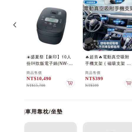
磁吸充
☀️盛夏祭【象印】10人
🔥超夯🔥電動真空吸附
色)
份IH炊飯電子鍋(NW-
手機支架 ( 磁吸支架 萬
QAF18)-黑色
向球 360度旋轉 手機架
商品售價
商品售價
吸盤 導航 自拍支架 引
NT$10,490
NT$399
磁環 車用 車載 小米有
加入購物車
加入購物車
NT$15,700
NT$599
品 )_默
車用靠枕/坐墊