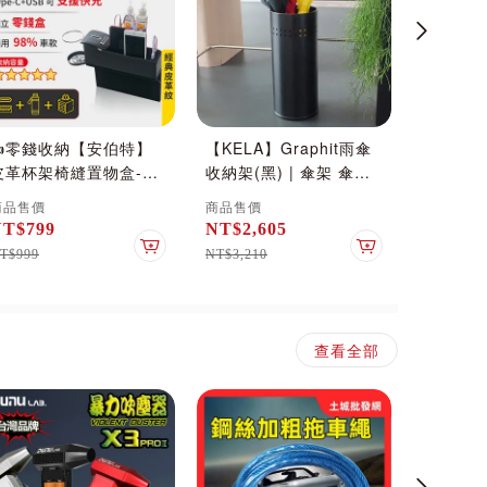
👍零錢收納【安伯特】
【KELA】Graphit雨傘
下殺⬊【
皮革杯架椅縫置物盒-
收納架(黑) | 傘架 傘桶
動 椅間
SB Type-C充電 (座椅
落地雨傘架
基本版 
商品售價
商品售價
商品售價
置物盒 縫隙置物盒 置物
物袋 車
NT$799
NT$2,605
NT$35
收納盒 零錢盒 水杯架)
車
加入購物車
加入購物車
T$999
NT$3,210
NT$598
查看全部