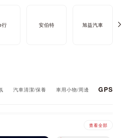
e行
安伯特
旭益汽車
酷
GPS/行車紀
氛
汽車清潔/保養
車用小物/周邊
查看全部