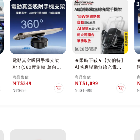
電動真空吸附手機支架
🔥限時下殺⬊【安伯特】
X11(360度旋轉 萬向球
AI感應聯動無線充電手
磁吸支架 自拍支架 手機
機架 (車用手機架 汽車
商品售價
商品售價
架 吸盤 導航 引磁環 車
手機架 車載支架)冷氣口
NT$349
NT$1,099
用 車載 小米有品)_浦
支架 #改版慶
加入購物車
加入購物車
加入購物
NT$624
NT$1,499
N