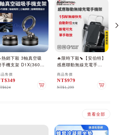
🔥熱銷下殺 3軸真空吸
🔥限時下殺⬊【安伯特】
【Focus
附手機支架 D1X(360度
感應聯動無線充電手機
2022 
旋轉 手機架 吸盤 磁吸
架 (車用手機架 汽車手
架 黑科
商品售價
商品售價
商品售價
支架 導航 車用 車載 自
機架 車載手機架)#改版
NT$349
NT$979
NT$99
拍支架 萬向球 引磁環
慶
車
加入購物車
加入購物車
T$624
NT$1,299
NT$1,298
倍魔 小米有品)_浦
查看全部