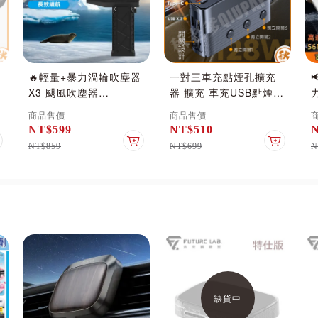
🔥輕量+暴力渦輪吹塵器
一對三車充點煙孔擴充
X3 颶風吹塵器
器 擴充 車充USB點煙器
13000rpm暴風速51m/s
PD+QC3.0 3插座點煙
商品售價
商品售價
大功率射流風機 強力除
器分配器
NT$599
NT$510
塵器 暴力渦輪風槍
_
加入購物車
加入購物車
加入購物
NT$859
NT$699
N
缺貨中