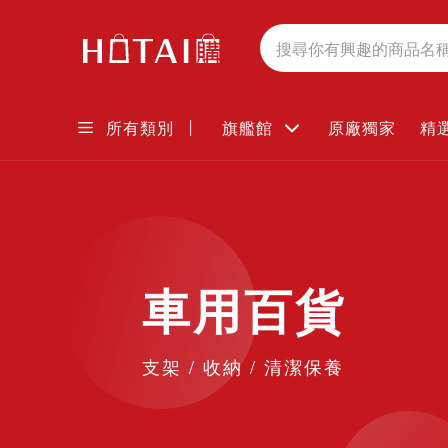
搜
尋
所有類別
旗艦館
原廠獨家
精
車用百貨
支架 / 收納 / 清潔保養