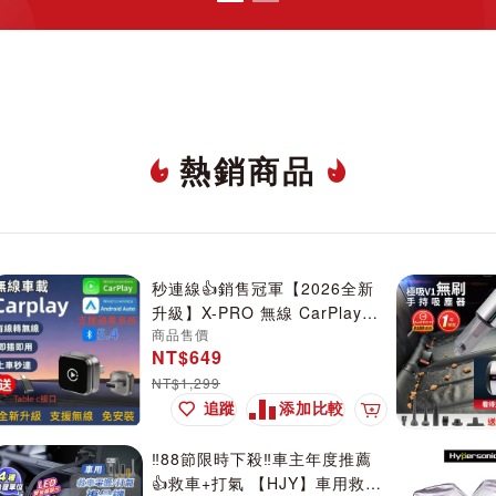
熱銷商品
秒連線👍銷售冠軍【2026全新
升級】X-PRO 無線 CarPlay
商品售價
M4CP轉接器 Android Auto 雙
NT$649
系統通用 藍牙5.4 5.8GHz高速
NT$1,299
傳輸 即插即用 迷你車用轉接頭
追蹤
添加比較
(附Type-C轉接頭)
加入購物車
‼️88節限時下殺‼️車主年度推薦
👍救車+打氣 【HJY】車用救車