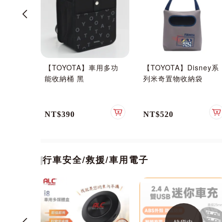
型扣 大D
【TOYOTA】車用多功
【TOYOTA】Disney系
 D型勾
能收納桶 黑
列米奇置物收納袋
提把 快
圈 露營
 8cm
NT$390
NT$520
加入購物車
加入購物車
行車安全/救援/車用電子
缺貨中