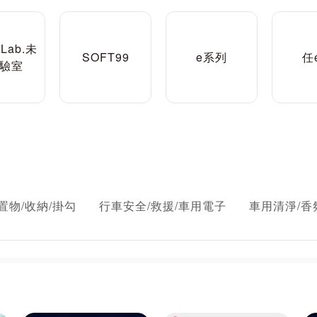
 Lab.未
SOFT99
e系列
任
驗室
置物/收納/掛勾
行車安全/救援/車用電子
車用清淨/香