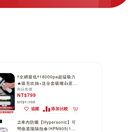
‼️全網最低‼️18000pa超猛吸力
🔥吸充吹抽+送全套吸嘴👍原廠
商品售價
一年保固【OMyCar】極吸V1無
NT$799
刷手持無線吸塵器 (國家認證 一
NT$1,198
年保固) 無線吸塵器 無刷電機
追蹤
添加比較
除塵 抽真空 車家兩用
加入購物車
⛱️車內防曬【Hypersonic】可
彎曲遮陽隔熱傘/HPN905(1入)