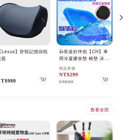
【Lexus】舒頸記憶頭枕
👍長途好伴侶【CH】車
去趣限定
灰藍
用冷凝膠坐墊 椅墊 冰墊
枕 (藍灰
軟墊 汽車坐墊 雞蛋坐墊
商品售價
冷凝膠坐墊 透氣坐墊 凝
NT$299
膠墊 冷凝墊 汽車坐墊椅
NT$980
NT$49
車
加入購物車
加入購物車
NT$399
墊
查看全部