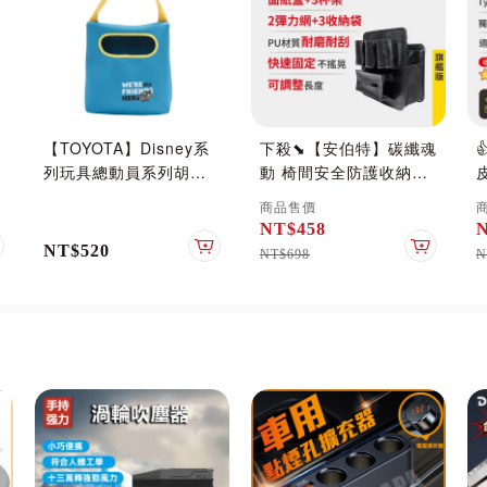
【TOYOTA】Disney系
下殺⬊【安伯特】碳纖魂
列玩具總動員系列胡迪
動 椅間安全防護收納袋-
置物收納袋
旗艦版 (車用收納袋 置
U
商品售價
物袋 車用收納)#改版慶
NT$458
NT$520
加入購物車
加入購物車
加入購物
NT$698
N