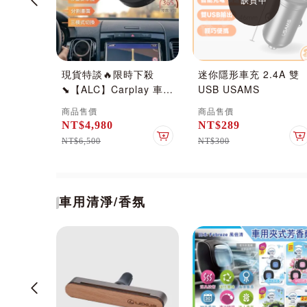
製造
現貨特談🔥限時下殺
迷你隱形車充 2.4A 雙
W車用電
⬊【ALC】Carplay 車用
USB USAMS
(2孔
多媒體盒 i8 _車機秒變
商品售價
商品售價
)
安卓機(不適用於AUTO
NT$4,980
NT$289
SHOW / Demo Mode
加入購物車
加入購物車
NT$6,500
NT$300
等車款)
車用清淨/香氛