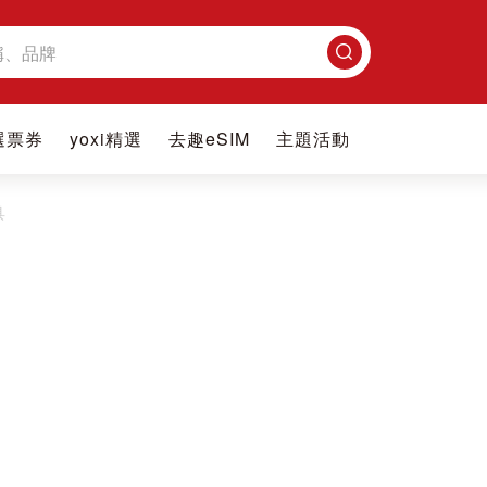
搜
尋
選票券
yoxi精選
去趣eSIM
主題活動
具