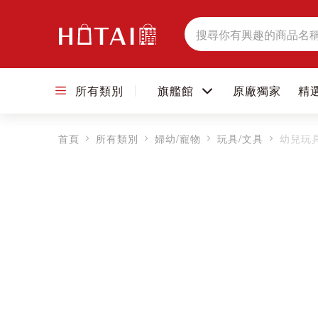
搜
尋
所有類別
旗艦館
原廠獨家
精
首頁
所有類別
婦幼/寵物
玩具/文具
幼兒玩