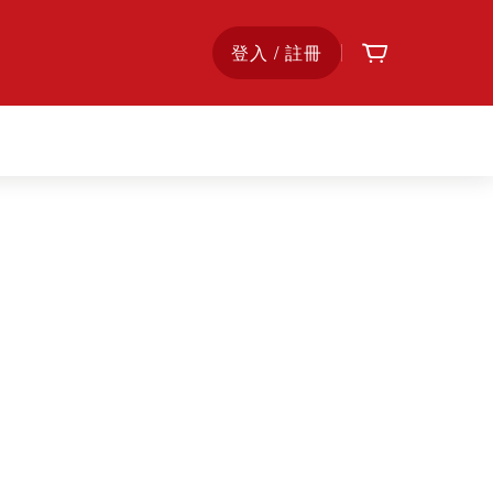
購物車
首
登入 / 註冊
頁