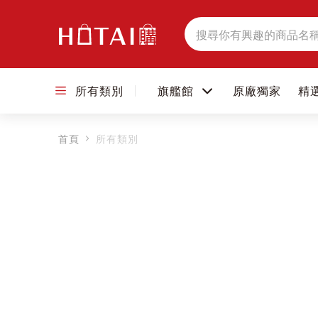
搜
尋
所有類別
旗艦館
原廠獨家
精
首頁
所有類別