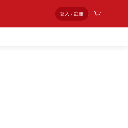
購物車
首
登入 / 註冊
頁