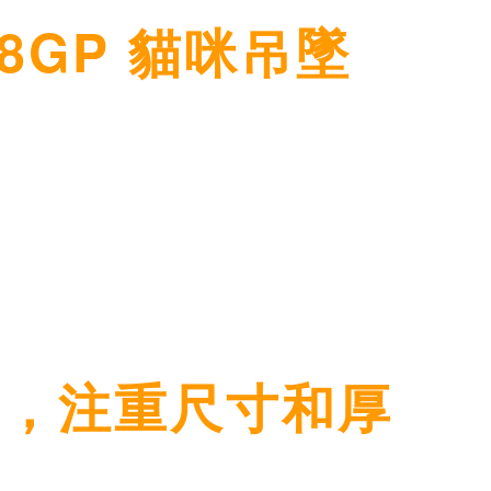
K18GP 貓咪吊墜
計，注重尺寸和厚