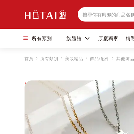
搜
尋
所有類別
旗艦館
原廠獨家
精
首頁
所有類別
美妝精品
飾品/配件
其他飾品
跳到圖片庫的末尾