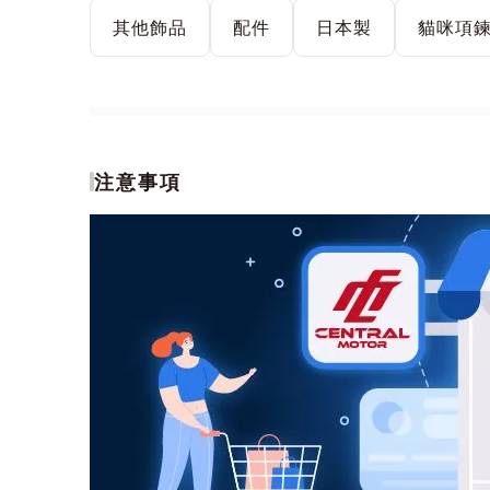
其他飾品
配件
日本製
貓咪項
[無鎳]
注意事項
鎳是金屬過敏的
本產品不含鎳製
用。