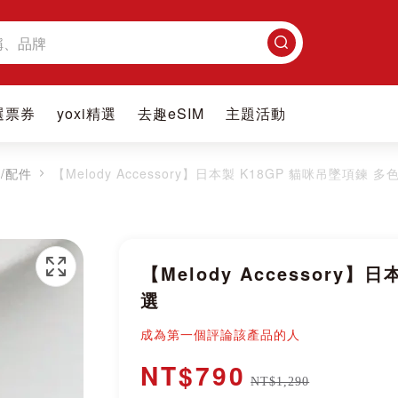
搜
尋
選票券
yoxi精選
去趣eSIM
主題活動
/配件
【Melody Accessory】日本製 K18GP 貓咪吊墜項鍊 多
【Melody Accessory
選
成為第一個評論該產品的人
NT$790
NT$1,290