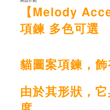
商品介紹
【Melody Ac
項鍊 多色可選
貓圖案項鍊，飾
由於其形狀，它
度，