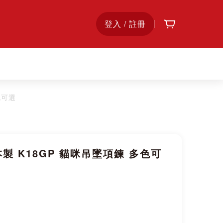
購物車
首
登入 / 註冊
頁
色可選
】日本製 K18GP 貓咪吊墜項鍊 多色可