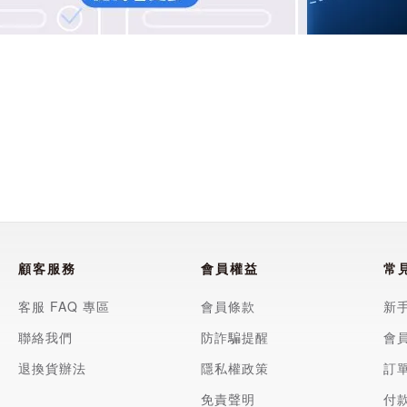
品也不是完全不會
有鎳以外的過敏症
出現過敏反應。）
顧客服務
會員權益
常
客服 FAQ 專區
會員條款
新
聯絡我們
防詐騙提醒
會
退換貨辦法
隱私權政策
訂
塗層/銀色/粉紅金色
免責聲明
付