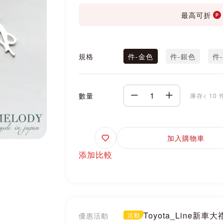
最高可折
規格
件-金色
件-銀色
件
數量
庫存< 10 
追
加入購物車
蹤
添加比較
Toyota_Line新車
優惠活動
活動