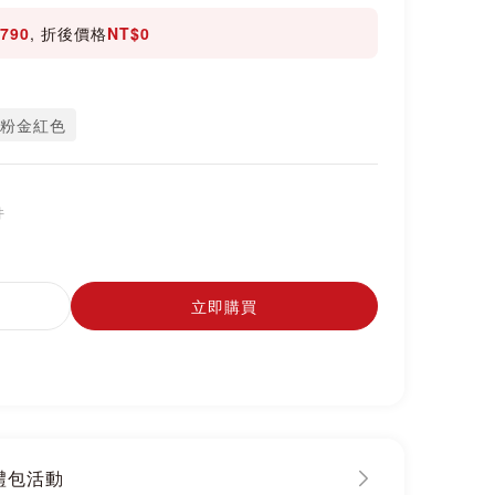
790
, 折後價格
NT$0
-粉金紅色
件
立即購買
大禮包活動