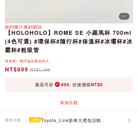
1
/
7
分享
跳到圖片庫的開頭
【HOLOHOLO】ROME SE 小羅馬杯 700ml
(4色可選) #環保杯#隨行杯#保溫杯#冰壩杯#冰
霸杯#粗吸管
成為第一個評論該產品的人
NT$899
NT$1,199
最高可折
899
, 折後價格
NT$0
添加比較
優惠活動
活動
Toyota_Line新車大禮包活動