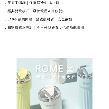
．雙層不鏽鋼｜保溫保冷4－6小時
．經典雙飲模式｜吸管飲用＆直飲就口
．316不鏽鋼內膽｜醫療級材質、安全耐酸
．獨家茶濾網設計｜不只外型好看，也多功能實用