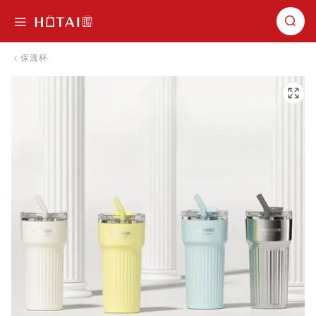
切換導航
保溫杯
跳到圖片庫的末尾