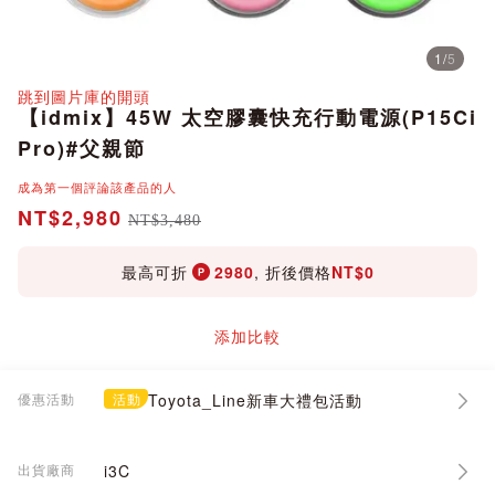
1
/
5
分享
跳到圖片庫的開頭
【idmix】45W 太空膠囊快充行動電源(P15Ci
Pro)#父親節
成為第一個評論該產品的人
NT$2,980
NT$3,480
最高可折
2980
, 折後價格
NT$0
添加比較
優惠活動
活動
Toyota_Line新車大禮包活動
出貨廠商
i3C