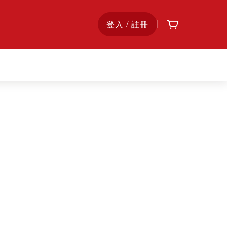
購物車
首
登入 / 註冊
頁