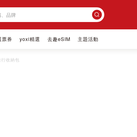
搜
尋
選票券
yoxi精選
去趣eSIM
主題活動
旅行收納包