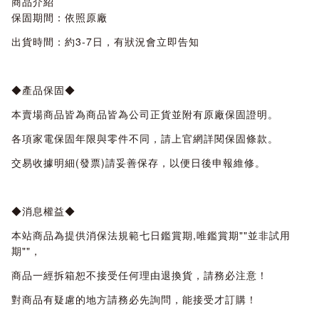
商品介紹
保固期間：依照原廠
出貨時間：約3-7日，有狀況會立即告知
◆產品保固◆
本賣場商品皆為商品皆為公司正貨並附有原廠保固證明。
各項家電保固年限與零件不同，請上官網詳閱保固條款。
交易收據明細(發票)請妥善保存，以便日後申報維修。
◆消息權益◆
本站商品為提供消保法規範七日鑑賞期,唯鑑賞期""並非試用
期""，
商品一經拆箱恕不接受任何理由退換貨，請務必注意！
對商品有疑慮的地方請務必先詢問，能接受才訂購！