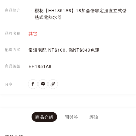
商品簡介
櫻花【EH1851A6】18加侖倍容定溫直立式儲
熱式電熱水器
品牌名稱
其它
配送方式
常溫宅配 NT$100, 滿NT$349免運
商品編號
EH1851A6
分享
商品介紹
問與答
評論