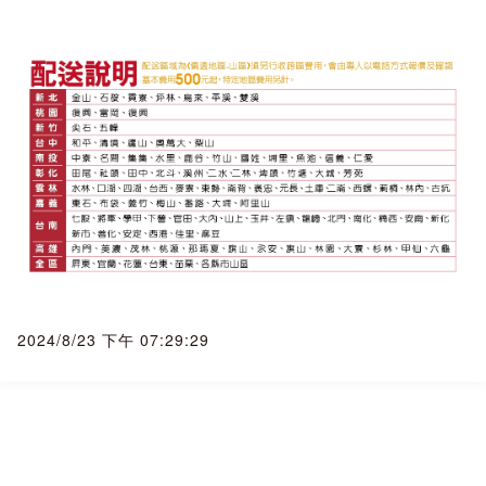
◆商品簽收◆
務必本人簽收，瑕疵當場拒簽收！
一、家電商品單價金額較高，請務必交代本人(收貨人)親簽。
二、簽收時請務必檢查外觀，若外觀有破損、瑕疵、撞凹，請
務必拒收商品，請通知我們將重新發貨。
三、簽收後務必全程錄影並立即拆封查驗，若拆封後外觀有瑕
疵，請立即通報賣家向物流公司報備(我們需於簽收24小時內完
成報備才可申請貨故理賠)，並且請您通報原廠到府鑑定，但有
高機率被判定
人為因素， 而由於您是簽收商品後通報， 人為因素就會被歸屬
於買方， 但若有於24小時內完成報備， 我們可協助客人向貨
運公司申請貨故理賠((每筆有理賠上限， 以實際理賠金額為
2024/8/23 下午 07:29:29
準)。
『本賣場為自動複製、API串接、大量上架賣場， 如果遇到圖
片錯誤、價格錯誤、文案錯誤， 本公司保留訂單接受與否之權
益』
《下單後訂單成立者， 視同同意上述所有規則》