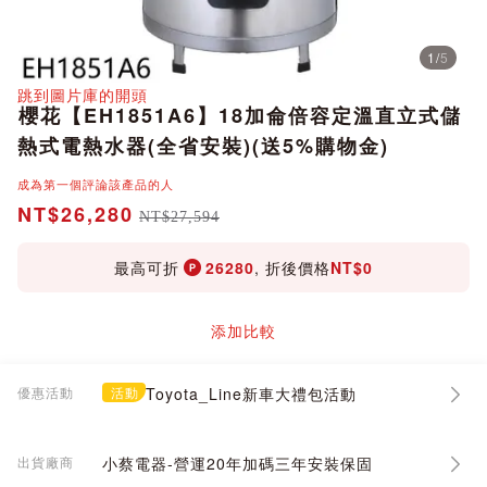
1
/
5
分享
跳到圖片庫的開頭
櫻花【EH1851A6】18加侖倍容定溫直立式儲
熱式電熱水器(全省安裝)(送5%購物金)
成為第一個評論該產品的人
NT$26,280
NT$27,594
最高可折
26280
, 折後價格
NT$0
添加比較
優惠活動
活動
Toyota_Line新車大禮包活動
出貨廠商
小蔡電器-營運20年加碼三年安裝保固