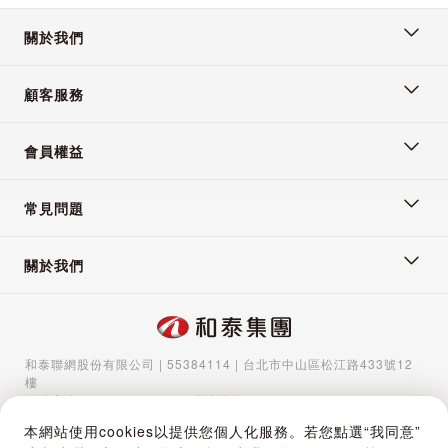
關於我們
2024/8/23 下午 07:29:29
顧客服務
會員權益
常見問題
關於我們
和泰聯網股份有限公司 | 55384114 | 台北市中山區松江路433號12
樓
服務專線：
02-5570-1788
| 聯絡信箱：
gocs@hotaigo.com.tw
| 服
務時間：週一至週五 09:00-17:00
本網站使用cookies以提供您個人化服務。若您點選“我同意”
Copyright © 2024 Hotai Connected Co.,Ltd | Powered by Hotai