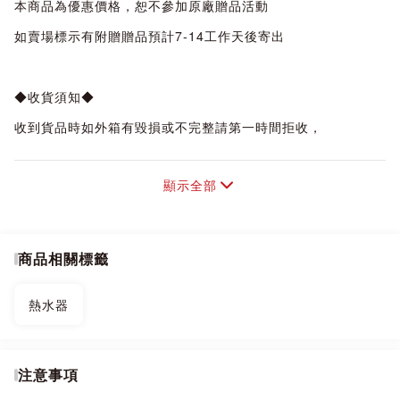
本商品為優惠價格，恕不參加原廠贈品活動
如賣場標示有附贈贈品預計7-14工作天後寄出
◆收貨須知◆
收到貨品時如外箱有毀損或不完整請第一時間拒收，
一經收貨，購買人即須負保管責任，
顯示全部
本店有7天猶豫期，7日過後商品若有問題即進入原廠保固狀
態，
商品都需經原廠技師判定後再決定維修或換機。
商品相關標籤
退換貨須知：
商品到貨隔日享7天鑑賞(猶豫)期之權益【鑑賞(猶豫)期非試用
熱水器
期】，
辦理退貨商品必須是全新狀態且包裝完整，否則將會影響退貨
權限。
注意事項
●網頁商品會因為使用不同的品牌螢幕以及解析度不同，