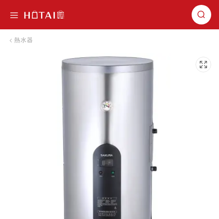
切換導航
熱水器
跳到圖片庫的末尾