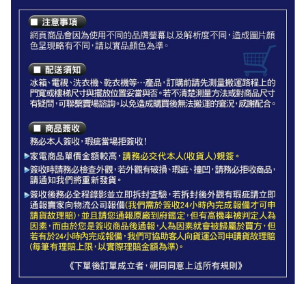
造成圖片顏色呈現略有不同，請以實品顏色為準。
◆配送須知◆
冰箱、電視、洗衣機、乾衣機等…產品，訂購前請先測量搬運
路程上的門寬或樓梯尺寸與擺放位置妥當與否。
大型家電如無電梯，2樓(含)以上，現場或先匯款收取樓層搬運
費100~200元/樓。
如遇特殊安裝環境，如需抬高搬運、搬運距離過遠等等，都會
現場報價說明。
若不清楚測量方法或對商品尺寸有疑問，可聯繫賣場諮詢。
以免造成購買後無法搬運的窘況，若非商品本身瑕疵問題，因
客戶端拒收、無法正常安裝等因素造成退貨，將由廠商與您聯
繫收取空趟費500-1200元，感謝配合。