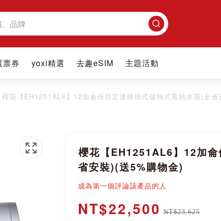
搜
尋
選票券
yoxi精選
去趣eSIM
主題活動
櫻花【EH1251AL6】12加侖倍容定溫橫掛式儲熱式電熱水器(全省安
櫻花【EH1251AL6】12
省安裝)(送5%購物金)
成為第一個評論該產品的人
NT$22,500
NT$23,625