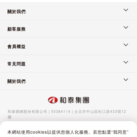
關於我們
2024/8/23 下午 07:26:19
顧客服務
會員權益
常見問題
關於我們
和泰聯網股份有限公司 | 55384114 | 台北市中山區松江路433號12
樓
服務專線：
02-5570-1788
| 聯絡信箱：
gocs@hotaigo.com.tw
| 服
務時間：週一至週五 09:00-17:00
本網站使用cookies以提供您個人化服務。若您點選“我同意”
Copyright © 2024 Hotai Connected Co.,Ltd | Powered by Hotai