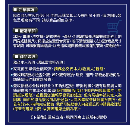
造成圖片顏色呈現略有不同，請以實品顏色為準。
◆配送須知◆
冰箱、電視、洗衣機、乾衣機等…產品，訂購前請先測量搬運
路程上的門寬或樓梯尺寸與擺放位置妥當與否。
大型家電如無電梯，2樓(含)以上，現場或先匯款收取樓層搬運
費100~200元/樓。
如遇特殊安裝環境，如需抬高搬運、搬運距離過遠等等，都會
現場報價說明。
若不清楚測量方法或對商品尺寸有疑問，可聯繫賣場諮詢。
以免造成購買後無法搬運的窘況，若非商品本身瑕疵問題，因
客戶端拒收、無法正常安裝等因素造成退貨，將由廠商與您聯
繫收取空趟費500-1200元，感謝配合。