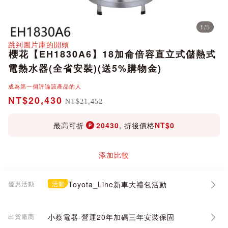
1
/
5
分享
跳到圖片庫的開頭
櫻花【EH1830A6】18加侖倍容直立式儲熱式
電熱水器(全省安裝)(送5%購物金)
成為第一個評論該產品的人
NT$20,430
NT$21,452
最高可折
20430
, 折後價格
NT$0
添加比較
優惠活動
活動
Toyota_Line新車大禮包活動
出貨廠商
小蔡電器-營運20年加碼三年安裝保固