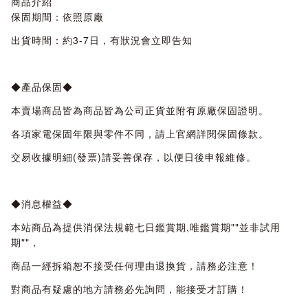
商品介紹
保固期間：依照原廠
出貨時間：約3-7日，有狀況會立即告知
◆產品保固◆
本賣場商品皆為商品皆為公司正貨並附有原廠保固證明。
各項家電保固年限與零件不同，請上官網詳閱保固條款。
交易收據明細(發票)請妥善保存，以便日後申報維修。
◆消息權益◆
本站商品為提供消保法規範七日鑑賞期,唯鑑賞期""並非試用
期""，
商品一經拆箱恕不接受任何理由退換貨，請務必注意！
對商品有疑慮的地方請務必先詢問，能接受才訂購！