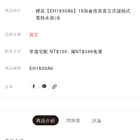
商品簡介
櫻花【EH1830A6】18加侖倍容直立式儲熱式
電熱水器(全
品牌名稱
其它
配送方式
常溫宅配 NT$100, 滿NT$349免運
商品編號
EH1830A6
分享
商品介紹
問與答
評論