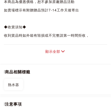
本商品為優惠價格，恕不參加原廠贈品活動
如賣場標示有附贈贈品預計7-14工作天後寄出
◆收貨須知◆
收到貨品時如外箱有毀損或不完整請第一時間拒收，
一經收貨，購買人即須負保管責任，
顯示全部
本店有7天猶豫期，7日過後商品若有問題即進入原廠保固狀
態，
商品都需經原廠技師判定後再決定維修或換機。
商品相關標籤
退換貨須知：
商品到貨隔日享7天鑑賞(猶豫)期之權益【鑑賞(猶豫)期非試用
熱水器
期】，
辦理退貨商品必須是全新狀態且包裝完整，否則將會影響退貨
權限。
注意事項
●網頁商品會因為使用不同的品牌螢幕以及解析度不同，