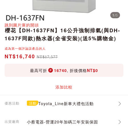
1
/
5
分享
跳到圖片庫的開頭
櫻花【DH-1637FN】16公升強制排氣(與DH-
1637F同款)熱水器(全省安裝)(送5%購物金)
成為第一個評論該產品的人
NT$16,740
NT$17,577
最高可折
16740
, 折後價格
NT$0
添加比較
優惠活動
活動
Toyota_Line新車大禮包活動
出貨廠商
小蔡電器-營運20年加碼三年安裝保固