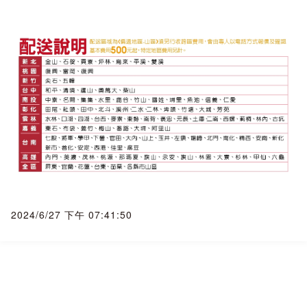
◆商品簽收◆
務必本人簽收，瑕疵當場拒簽收！
一、家電商品單價金額較高，請務必交代本人(收貨人)親簽。
二、簽收時請務必檢查外觀，若外觀有破損、瑕疵、撞凹，請
務必拒收商品，請通知我們將重新發貨。
三、簽收後務必全程錄影並立即拆封查驗，若拆封後外觀有瑕
疵，請立即通報賣家向物流公司報備(我們需於簽收24小時內完
成報備才可申請貨故理賠)，並且請您通報原廠到府鑑定，但有
高機率被判定
人為因素， 而由於您是簽收商品後通報， 人為因素就會被歸屬
於買方， 但若有於24小時內完成報備， 我們可協助客人向貨
運公司申請貨故理賠((每筆有理賠上限， 以實際理賠金額為
2024/6/27 下午 07:41:50
準)。
『本賣場為自動複製、API串接、大量上架賣場， 如果遇到圖
片錯誤、價格錯誤、文案錯誤， 本公司保留訂單接受與否之權
益』
《下單後訂單成立者， 視同同意上述所有規則》