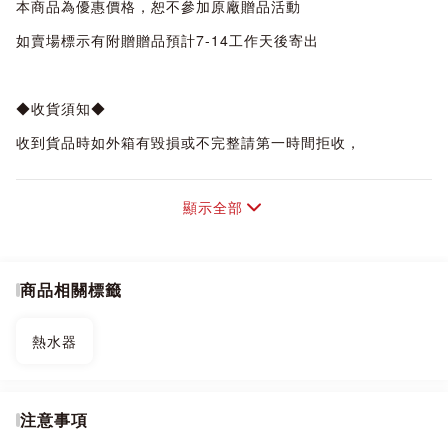
本商品為優惠價格，恕不參加原廠贈品活動
如賣場標示有附贈贈品預計7-14工作天後寄出
◆收貨須知◆
收到貨品時如外箱有毀損或不完整請第一時間拒收，
一經收貨，購買人即須負保管責任，
顯示全部
本店有7天猶豫期，7日過後商品若有問題即進入原廠保固狀
態，
商品都需經原廠技師判定後再決定維修或換機。
商品相關標籤
退換貨須知：
商品到貨隔日享7天鑑賞(猶豫)期之權益【鑑賞(猶豫)期非試用
熱水器
期】，
辦理退貨商品必須是全新狀態且包裝完整，否則將會影響退貨
權限。
注意事項
●網頁商品會因為使用不同的品牌螢幕以及解析度不同，