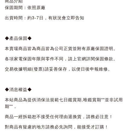
商品介紹
保固期間：依照原廠
出貨時間：約3-7日，有狀況會立即告知
◆產品保固◆
本賣場商品皆為商品皆為公司正貨並附有原廠保固證明。
各項家電保固年限與零件不同，請上官網詳閱保固條款。
交易收據明細(發票)請妥善保存，以便日後申報維修。
◆消息權益◆
本站商品為提供消保法規範七日鑑賞期,唯鑑賞期""並非試用
期""，
商品一經拆箱恕不接受任何理由退換貨，請務必注意！
對商品有疑慮的地方請務必先詢問，能接受才訂購！