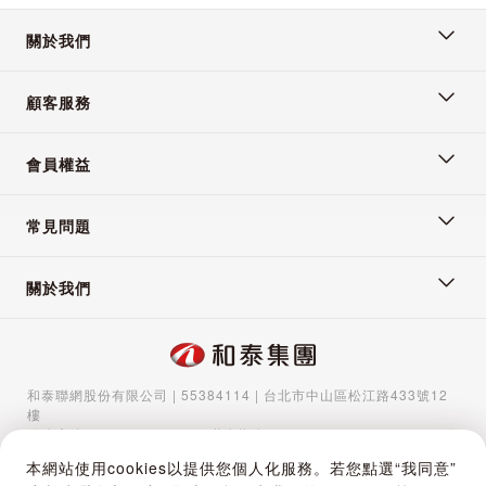
關於我們
2024/6/27 下午 07:41:50
顧客服務
會員權益
常見問題
關於我們
和泰聯網股份有限公司 | 55384114 | 台北市中山區松江路433號12
樓
服務專線：
02-5570-1788
| 聯絡信箱：
gocs@hotaigo.com.tw
| 服
務時間：週一至週五 09:00-17:00
本網站使用cookies以提供您個人化服務。若您點選“我同意”
Copyright © 2024 Hotai Connected Co.,Ltd | Powered by Hotai