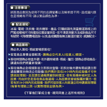
造成圖片顏色呈現略有不同，請以實品顏色為準。
◆配送須知◆
冰箱、電視、洗衣機、乾衣機等…產品，訂購前請先測量搬運
路程上的門寬或樓梯尺寸與擺放位置妥當與否。
大型家電如無電梯，2樓(含)以上，現場或先匯款收取樓層搬運
費100~200元/樓。
如遇特殊安裝環境，如需抬高搬運、搬運距離過遠等等，都會
現場報價說明。
若不清楚測量方法或對商品尺寸有疑問，可聯繫賣場諮詢。
以免造成購買後無法搬運的窘況，若非商品本身瑕疵問題，因
客戶端拒收、無法正常安裝等因素造成退貨，將由廠商與您聯
繫收取空趟費500-1200元，感謝配合。