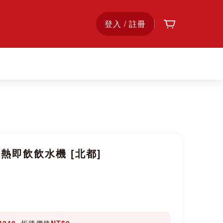
購物車
首
登入 / 註冊
頁
 瞬熱即飲飲水機 [北都]
4240
, 折後價格
NT$0