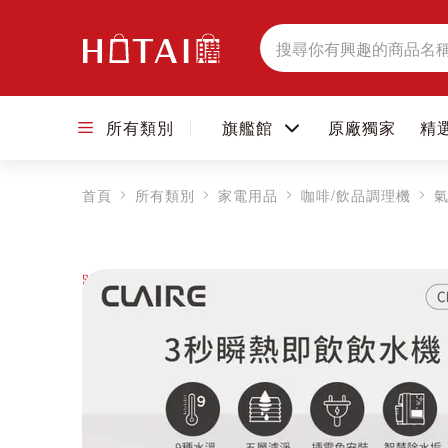
搜
尋
所有類別
旗艦館
原廠獨家
精
首頁
所有類別
家電用品
咖啡/飲品調理機
跳到圖片庫的末尾