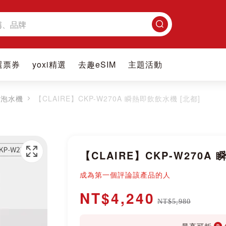
搜
尋
選票券
yoxi精選
去趣eSIM
主題活動
氣泡水機
【CLAIRE】CKP-W270A 瞬熱即飲飲水機 [北都]
【CLAIRE】CKP-W270A
成為第一個評論該產品的人
NT$4,240
NT$5,980
最高可折