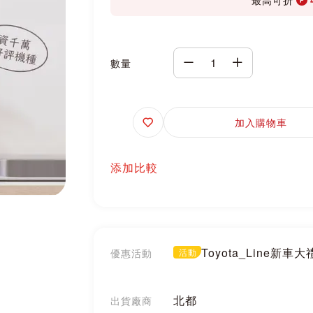
數量
追
加入購物車
蹤
添加比較
Toyota_Line新車
優惠活動
活動
北都
出貨廠商