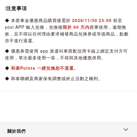
注意事項
◆ 本搭車金優惠商品購買後需於
2026/11/30 23:59
前至
yoxi APP 輸入兌換，兌換後
限於 60 天內
搭乘使用，逾期無
效，且不得以任何理由要求補發商品兌換券或等值商品，點數
亦不進行退還。
◆ 優惠券需使用 app 派遣叫車搭配信用卡線上綁定支付方可
使用，單次最多使用一張，不得與其他優惠併用。
◆
和泰Points 一經兌換恕不退還。
◆ 和泰聯網及商家保有調整或終止活動之權利。
關於我們