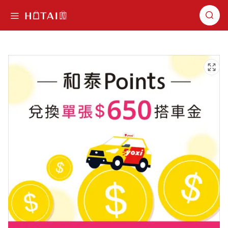
切換導航
跳到圖片庫的末尾