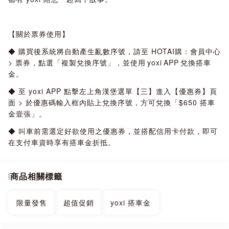
【關於票券使用】
◆ 購買後系統將自動產生亂數序號，請至 HOTAI購：會員中心
> 票券，點選「複製兌換序號」，並使用 yoxi APP 兌換搭車
金。
◆ 至 yoxi APP 點擊左上角漢堡選單【三】進入【優惠券】頁
面 > 於優惠碼輸入框內貼上兌換序號，方可兌換「$650 搭車
金壹張」。
◆ 叫車前需選定好欲使用之優惠券，並搭配信用卡付款，即可
在支付車資時享有搭車金折抵。
商品相關標籤
限量發售
超值促銷
yoxi 搭車金