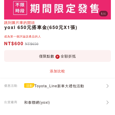
1
/
4
分享
跳到圖片庫的開頭
yoxi 650元搭車金(650元X1張)
成為第一個評論該產品的人
NT$600
NT$650
僅限點數
全額折抵
添加比較
優惠活動
活動
Toyota_Line新車大禮包活動
出貨廠商
和泰聯網(yoxi)