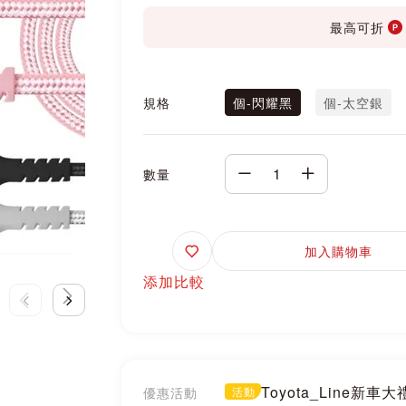
最高可折
規格
個-閃耀黑
個-太空銀
數量
追
加入購物車
蹤
添加比較
Toyota_Line新車
優惠活動
活動