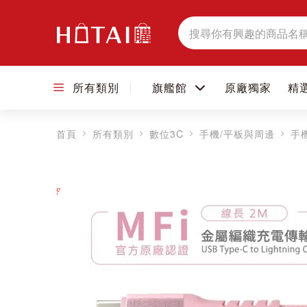
搜
尋
所有類別
旗艦館
原廠獨家
精
首頁
所有類別
數位3C
手機/平板與周邊
手
跳到圖片庫的末尾