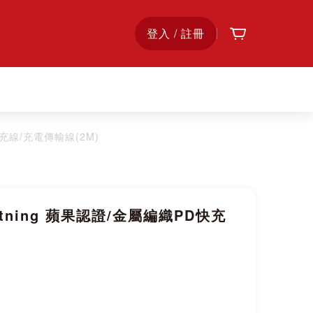
購物車
首
登入 / 註冊
頁
D快充線/充電傳輸線(2M)
ightning 蘋果認證/金屬編織PD快充