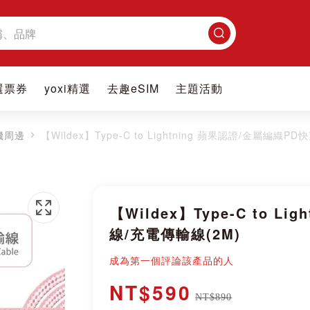
搜
尋
選票券
yoxi精選
去趣eSIM
主題活動
機周邊
【Wildex】Type-C to Lightning 蘋果認證/金屬編織P
【Wildex】Type-C to L
線/充電傳輸線(2M)
成為第一個評論該產品的人
NT$590
NT$890