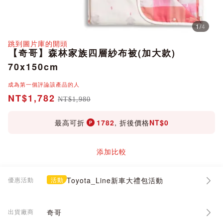
1
/
4
分享
跳到圖片庫的開頭
【奇哥】森林家族四層紗布被(加大款)
70x150cm
成為第一個評論該產品的人
NT$1,782
NT$1,980
最高可折
1782
, 折後價格
NT$0
添加比較
優惠活動
活動
Toyota_Line新車大禮包活動
出貨廠商
奇哥