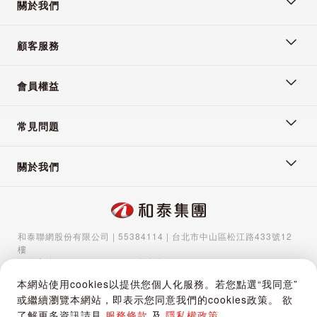
關於我們
顧客服務
會員權益
常見問題
關於我們
和泰聯網股份有限公司 | 55384114 | 台北市中山區松江路433號12
樓
服務專線：
02-5570-1788
| 聯絡信箱：
gocs@hotaigo.com.tw
| 服
務時間：週一至週五 09:00-17:00
本網站使用cookies以提供您個人化服務。若您點選“我同意”
■ 商品說明：
Copyright © 2024 Hotai Connected Co.,Ltd | Powered by Hotai
或繼續瀏覽本網站，即表示您同意我們的cookies政策。 欲
Motor Corporation
了解更多資訊請見
服務條款
及
隱私權政策
。