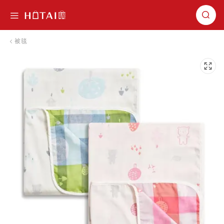
切換導航
被毯
跳到圖片庫的末尾