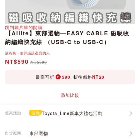
1
/
5
分享
跳到圖片庫的開頭
【Allite】東部選物—EASY CABLE 磁吸收
納編織快充線 （USB-C to USB-C）
成為第一個評論該產品的人
NT$590
NT$690
最高可折
590
, 折後價格
NT$0
添加比較
優惠活動
活動
Toyota_Line新車大禮包活動
出貨廠商
東部選物