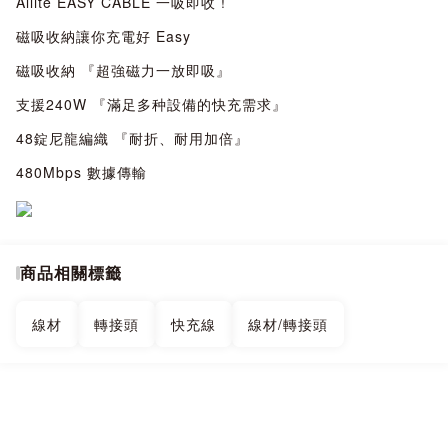
Allite EASY CABLE 一吸即收 !
磁吸收納讓你充電好 Easy
磁吸收納 『超強磁力一放即吸』
支援240W 『滿足多种設備的快充需求』
48錠尼龍編織 『耐折、耐用加倍』
480Mbps 數據傳輸
商品相關標籤
線材
轉接頭
快充線
線材/轉接頭