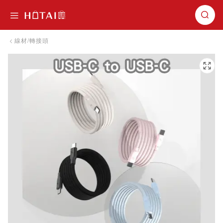
切換導航
線材/轉接頭
跳到圖片庫的末尾