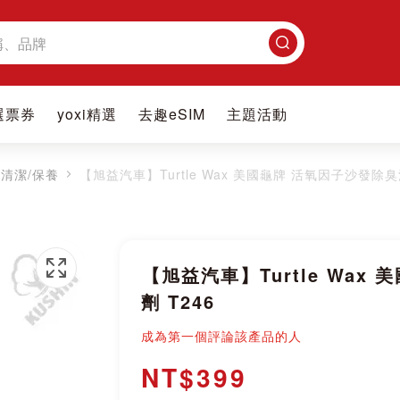
搜
尋
選票券
yoxi精選
去趣eSIM
主題活動
清潔/保養
【旭益汽車】Turtle Wax 美國龜牌 活氧因子沙發除臭
【旭益汽車】Turtle Wa
劑 T246
成為第一個評論該產品的人
NT$399