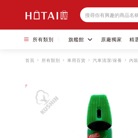
搜
尋
所有類別
旗艦館
原廠獨家
精
首頁
所有類別
車用百貨
汽車清潔/保養
內裝
跳到圖片庫的末尾