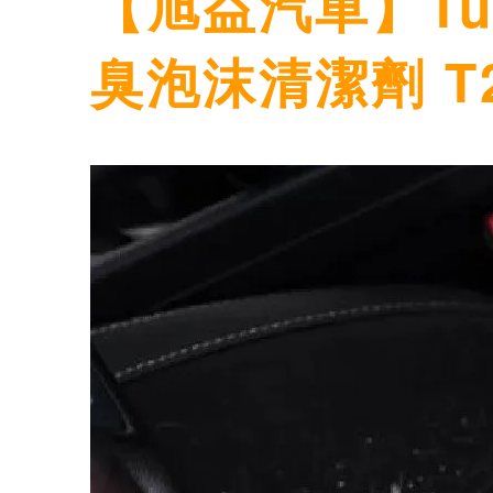
【旭益汽車】Tur
臭泡沫清潔劑 T2