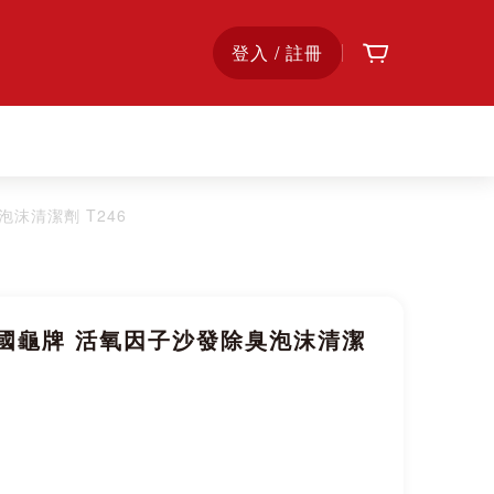
購物車
首
登入 / 註冊
頁
泡沫清潔劑 T246
x 美國龜牌 活氧因子沙發除臭泡沫清潔