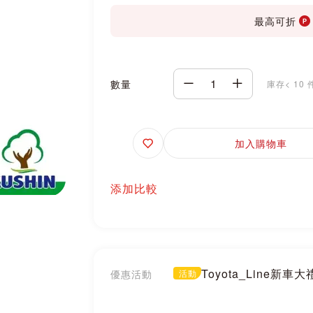
最高可折
數量
庫存< 10 
追
加入購物車
蹤
添加比較
Toyota_Line新車
優惠活動
活動