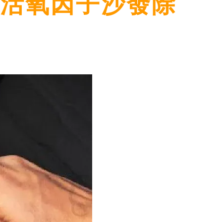
牌 活氧因子沙發除