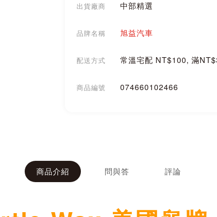
中部精選
出貨廠商
旭益汽車
品牌名稱
常溫宅配 NT$100, 滿NT
配送方式
074660102466
商品編號
分享
商品介紹
問與答
評論