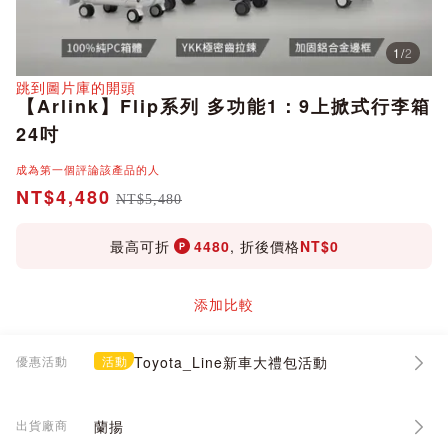
1
/
2
分享
跳到圖片庫的開頭
【Arlink】Flip系列 多功能1：9上掀式行李箱
24吋
成為第一個評論該產品的人
NT$4,480
NT$5,480
最高可折
4480
, 折後價格
NT$0
添加比較
優惠活動
活動
Toyota_Line新車大禮包活動
出貨廠商
蘭揚