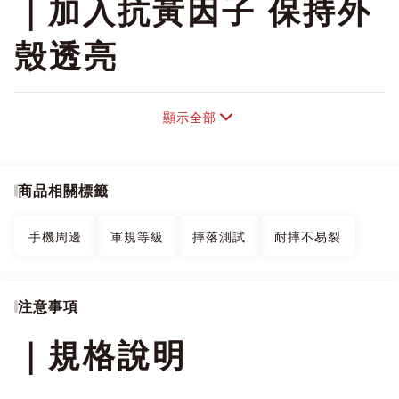
｜
加入抗黃因子 保持外
殼透亮
顯示全部
商品相關標籤
手機周邊
軍規等級
摔落測試
耐摔不易裂
注意事項
｜規格說明
點我>>>DEVILCASE