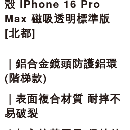
殼 iPhone 16 Pro
Max 磁吸透明標準版
[北都]
｜
鋁合金鏡頭防護鋁環
(階梯款)
｜
表面複合材質 耐摔不
易破裂