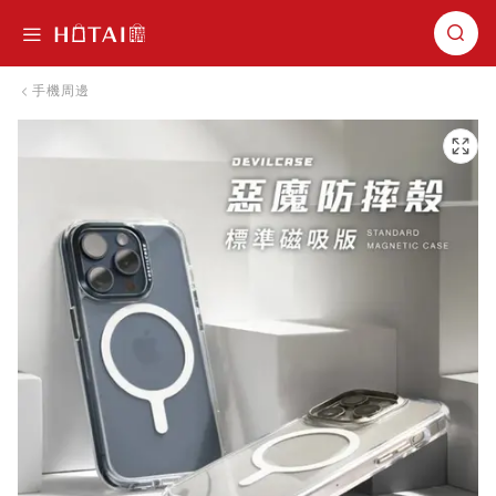
切換導航
手機周邊
跳到圖片庫的末尾