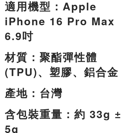
惡魔防摔殼 標準版-影
適用機型：Apple
片安裝教學
iPhone 16 Pro Max
6.9吋
材質：聚酯彈性體
(TPU)、塑膠、鋁合金
產地：台灣
含包裝重量：約 33g ±
5g