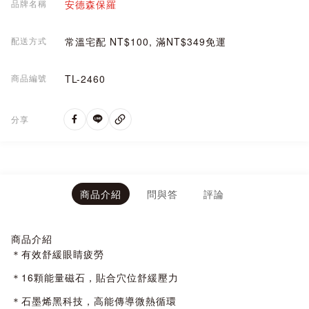
品牌名稱
安德森保羅
配送方式
常溫宅配 NT$100, 滿NT$349免運
商品編號
TL-2460
分享
商品介紹
問與答
評論
商品介紹
＊有效舒緩眼睛疲勞
＊16顆能量磁石，貼合穴位舒緩壓力
＊石墨烯黑科技，高能傳導微熱循環