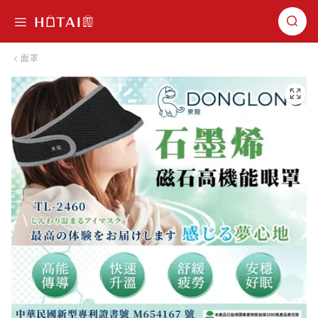
切換導航
面罩
跳到圖片庫的末尾