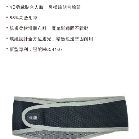
＊4D剪裁貼合人臉，鼻樑線貼合臉部
＊83%高放射率
＊親膚柔軟滑順布料，魔鬼氈穩固不鬆動
＊環繞設計全方位遮光，精緻包邊堅固耐用
＊新型專利：證號M654167