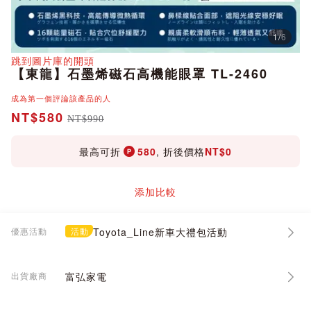
1
/
6
分享
跳到圖片庫的開頭
【東龍】石墨烯磁石高機能眼罩 TL-2460
成為第一個評論該產品的人
NT$580
NT$990
最高可折
580
, 折後價格
NT$0
添加比較
優惠活動
活動
Toyota_Line新車大禮包活動
出貨廠商
富弘家電