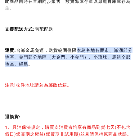
此商品同時在官網同步販售，故實際庫存量以原廠倉庫庫存為
主。
支援配送方式:
宅配配送
運費:
台澎金馬免運，送貨範圍僅限
本島各地各縣市、澎湖部分
地區、金門部分地區（大金門、小金門）、小琉球、馬祖全部
地區、綠島
。
注意!收件地址請勿為郵政信箱。
退換貨:
1. 具消保法規定，購買支消費者均享有商品到貨七天(不包含
假日)鑑賞期之權益(鑑賞期非試用期)並且請保持原商品狀態。