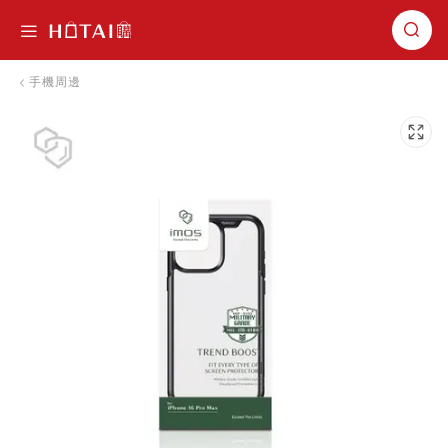
切換導航
手機周邊
跳到圖片庫的末尾