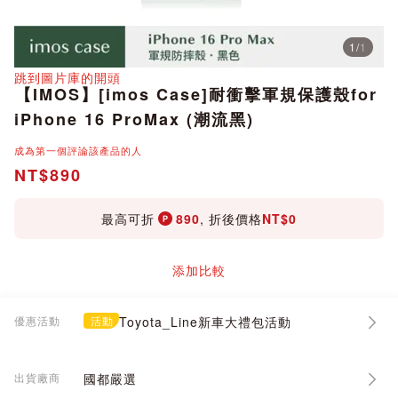
1
/
1
分享
跳到圖片庫的開頭
【IMOS】[imos Case]耐衝擊軍規保護殼for
iPhone 16 ProMax (潮流黑)
成為第一個評論該產品的人
NT$890
最高可折
890
, 折後價格
NT$0
添加比較
優惠活動
活動
Toyota_Line新車大禮包活動
出貨廠商
國都嚴選