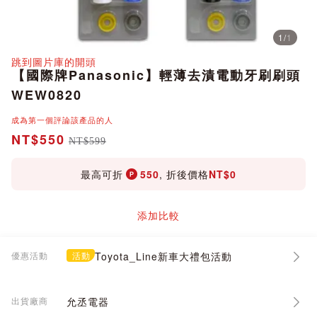
1
/
1
分享
跳到圖片庫的開頭
【國際牌Panasonic】輕薄去漬電動牙刷刷頭
WEW0820
成為第一個評論該產品的人
NT$550
NT$599
最高可折
550
, 折後價格
NT$0
添加比較
優惠活動
活動
Toyota_Line新車大禮包活動
出貨廠商
允丞電器