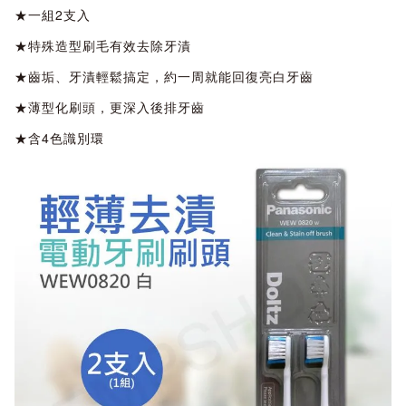
★一組2支入
★特殊造型刷毛有效去除牙漬
★齒垢、牙漬輕鬆搞定，約一周就能回復亮白牙齒
★薄型化刷頭，更深入後排牙齒
★含4色識別環