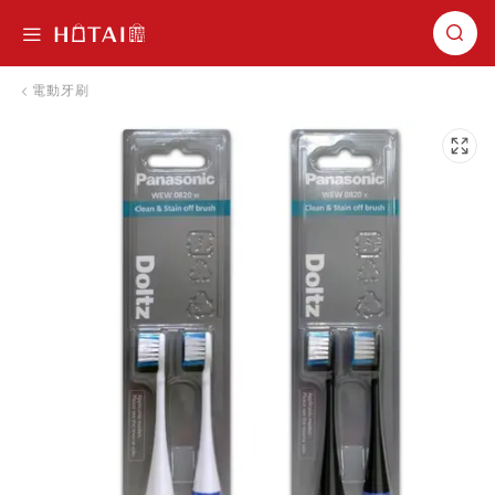
切換導航
電動牙刷
跳到圖片庫的末尾