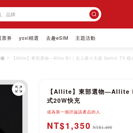
搜
尋
選票券
yoxi精選
去趣eSIM
主題活動
設備
【Allite】東部選物—Allite B1｜史上最小支援 Switch TV 
【Allite】東部選物—Allite
式20W快充
成為第一個評論該產品的人
NT$1,350
NT$1,490