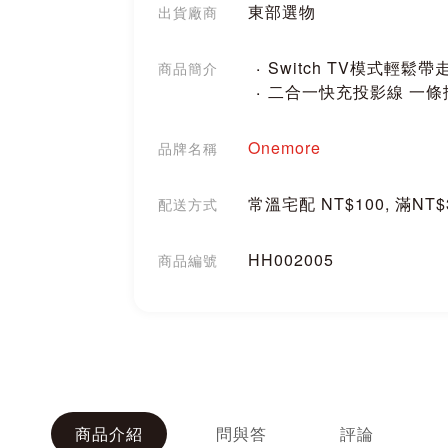
東部選物
出貨廠商
Switch TV模式輕鬆帶
商品簡介
二合一快充投影線 一條
Onemore
品牌名稱
常溫宅配 NT$100, 滿NT
配送方式
HH002005
商品編號
分享
商品介紹
問與答
評論