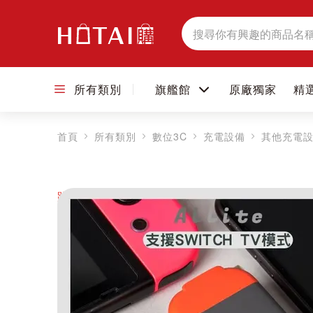
搜
尋
所有類別
旗艦館
原廠獨家
精
首頁
所有類別
數位3C
充電設備
其他充電
跳到圖片庫的末尾