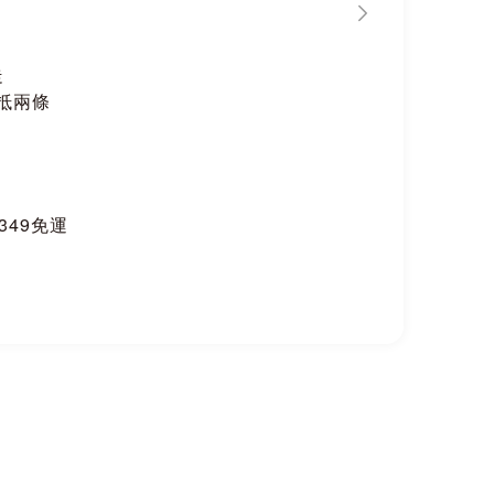
走
抵兩條
$349免運