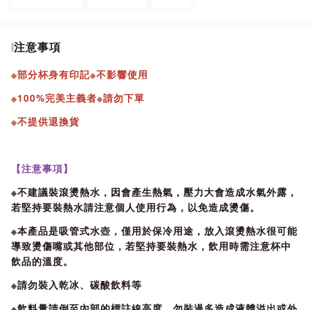
B:背座功能狀態:
蓋上蓋子將背套帶從後面繞過連接。使用杯套帶可以將皮套固
注意事項
定在背包、嬰兒車、腳踏車等上面，更加方便水壺飲用。
※部分杯身有印記※不影響使用
※100%完美主義者※請勿下單
●無尾真空技術，平滑內膽無焊條，真空度更高、保溫時間更
長!
※不提供退換貨
●一鍵彈蓋即飲吸嘴設計，壓縮嘴口無摺疊，更加衛生耐用。
【注意事項】
※不建議裝滾燙熱水，因會產生熱氣，壓力大會造成水氣外露，
若堅持要裝熱水請注意個人使用行為，以免造成燙傷。
●吸管採用柔軟TPE材質，保護牙齒。
※本產品是吸管式水壺，僅用於保冷用途，放入滾燙熱水很可能
導致燙傷嘴或其他部位，若堅持要裝熱水，飲用時需注意杯中
●290ml小巧尺寸，兒童背在身上也不會造成負擔!
飲品的溫度。
※請勿裝入乾冰、碳酸飲料等
※BPA free，通過美國FDA材質安全和歐洲ROSH有害材質檢
※飲料量請倒至內部的標註線高度，勿裝過多造成液體溢出或外