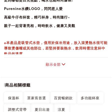
走到哪都是目光焦點，喝水也能時尚爆表!
Purenine水鑽LOGO，閃閃惹人愛
高級牛仔布杯套，精巧杯身，時尚隨行~
親子一起背著亮相，時時飲水，健康又美觀
※本產品是吸管式水壺，僅用於保冷用途，放入滾燙熱水很可能
導致燙傷嘴或其他部位，若堅持要裝熱水，飲用時需注意杯中
飲品的溫度。
顯示全部
【商品特色】
商品相關標籤
●多功能杯座/肩背帶:
A:水壺固定狀態:
保溫杯
眾家長首選
百貨暢銷款
多功能杯座
打開蓋子，將背套帶從蓋子裡穿過連接。使用肩帶攜帶活動
調整式背帶
夏日出遊
涼夏
時，讓水壺牢牢固定在皮套內，不會分離掉落。