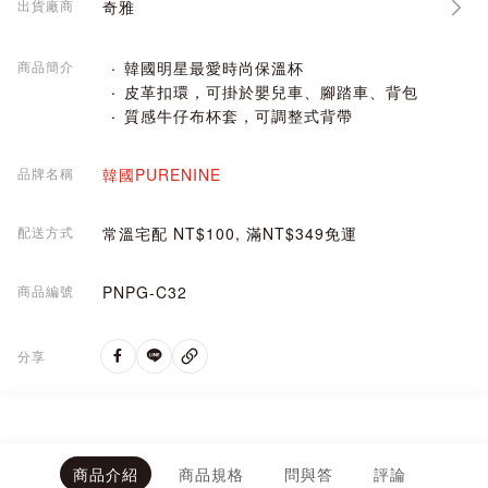
出貨廠商
奇雅
商品簡介
韓國明星最愛時尚保溫杯
皮革扣環，可掛於嬰兒車、腳踏車、背包
質感牛仔布杯套，可調整式背帶
品牌名稱
韓國PURENINE
配送方式
常溫宅配 NT$100, 滿NT$349免運
商品編號
PNPG-C32
分享
商品介紹
商品規格
問與答
評論