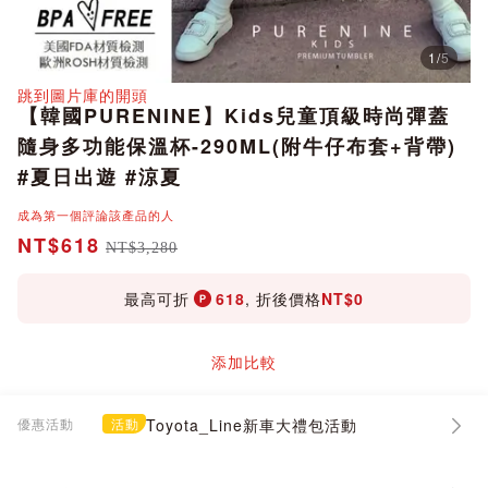
1
/
5
分享
跳到圖片庫的開頭
【韓國PURENINE】Kids兒童頂級時尚彈蓋
隨身多功能保溫杯-290ML(附牛仔布套+背帶)
#夏日出遊 #涼夏
成為第一個評論該產品的人
NT$618
NT$3,280
最高可折
618
, 折後價格
NT$0
添加比較
優惠活動
活動
Toyota_Line新車大禮包活動