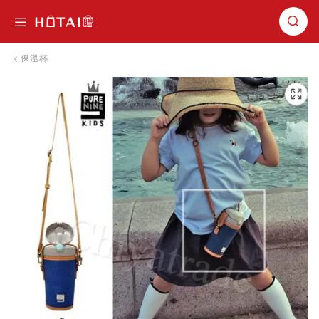
切換導航
保溫杯
跳到圖片庫的末尾