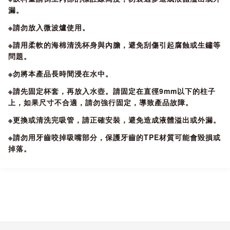
測，使用嚴格挑選的優質材料製造的PURENINE兒童水壺，可
漏。
以放心使用。
※請勿放入微波爐使用。
※請用柔軟的海棉清洗杯身與內膽，避免刮傷引起腐蝕或生鏽等
問題。
※勿將本產品長時間浸在水中。
※請先固定杯套，再放入水壺。請固定在直徑9mm以下的柱子
上，如果尺寸不合適，請勿強行固定，導致產品故障。
※更換或清洗完吸管，請正確安裝，避免造成液體溢出或外漏。
※請勿用牙齒咬掉吸嘴部分，保護牙齒的TPE材質可能會毀損或
掉落。