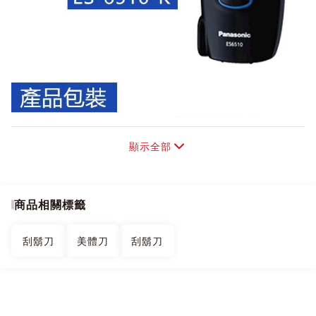
顯示全部
商品相關標籤
刮鬍刀
美體刀
刮鬍刀