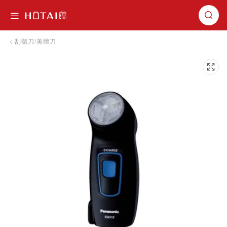
切換導航
刮鬍刀/美體刀
跳到圖片庫的末尾