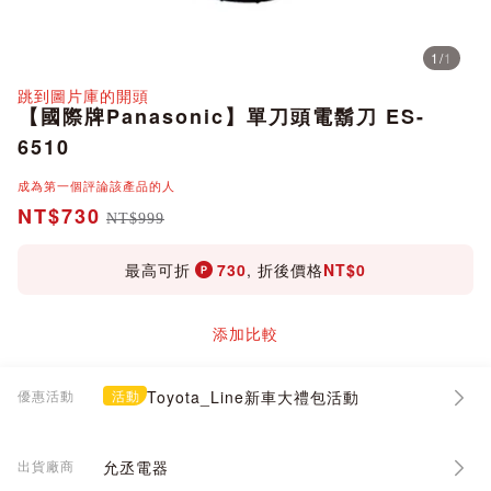
1
/
1
分享
跳到圖片庫的開頭
【國際牌Panasonic】單刀頭電鬍刀 ES-
6510
成為第一個評論該產品的人
NT$730
NT$999
最高可折
730
, 折後價格
NT$0
添加比較
優惠活動
活動
Toyota_Line新車大禮包活動
出貨廠商
允丞電器