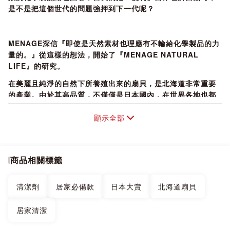
是不是把這個世代的問題強押到下一代呢？
MENAGE深信『即使是天然素材也理應有不輸給化學製品的力
量的。』從這樣的想法，開始了『MENAGE NATURAL
LIFE』的研究。
在美麗且純淨的自然下所養殖出來的扇貝，是北海道非常重要
的產業。由於其高品質，不僅僅是日本國內，在世界各地也都
讚譽有嘉。
顯示全部
在數十年的研究中，發現了在扇貝貝殼中所淺藏的那個神秘力
量。
MENAGE從自然界的恩惠中得到了保護地球與孩子們的方法。
商品相關標籤
將想要『守護家庭』、『守護自然』、『守護孩子們的未來』
的這種愛，透過MENAGE NATURAL LIFE的形式呈現給大
清潔劑
居家必備款
日本大賞
北海道扇貝
家，並邀請您一起來感受。
居家清潔
※商品的淡淡香味為扇貝味道，非人工合成香精。