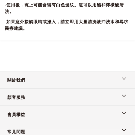
浸泡蔬菜，水果等約10~15分鐘以去除食物中污垢，農用化學
·使用後，碗上可能會留有白色斑紋。這可以用醋和檸檬酸清
品，蠟等，然後用自來水沖洗後烹飪或保存。
洗。
●使用方法
·如果意外接觸眼睛或攝入，請立即用大量清洗液沖洗水和尋求
醫療建議。
使用玻璃、PE或PP材質的容器。(避免使用 PET材質及鋁製、
鐵製、銅器的容器，會降低清潔效果。)
灑3-4次蔬果清洗劑 (約1.5~2.0公克)溶解於1公升清水中，攪
拌均勻。
浸泡蔬菜，水果等約10~15分鐘，然後用清水沖洗後烹飪或保
存。
關於我們
※註：水量增加，請酌量增加家蔬果清洗劑量
顧客服務
會員權益
常見問題