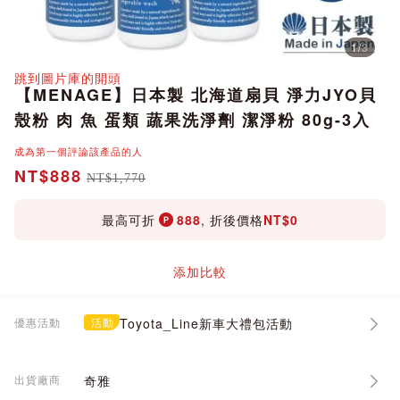
1
/
3
分享
跳到圖片庫的開頭
【MENAGE】日本製 北海道扇貝 淨力JYO貝
殼粉 肉 魚 蛋類 蔬果洗淨劑 潔淨粉 80g-3入
成為第一個評論該產品的人
NT$888
NT$1,770
最高可折
888
, 折後價格
NT$0
添加比較
優惠活動
活動
Toyota_Line新車大禮包活動
出貨廠商
奇雅