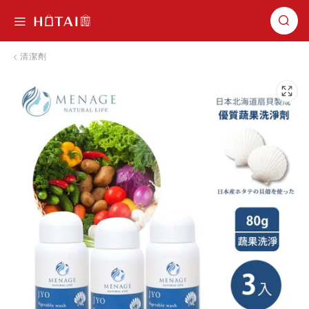
切換導航
清潔劑
跳到圖片庫的末尾