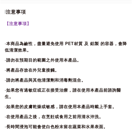
注意事項
【商品特色】
【注意事項】
●使用北海道的扇貝貝殼與矽石粉末調和而成的蔬菜、水果洗淨
·本商品為鹼性，盡量避免使用 PET材質 及 鋁製 的容器，會降
劑
低清潔效果。
●將JYO加入水中使其溶解，並把蔬菜或水果浸泡在其中後清
·請勿在預期目的範圍之外使用本產品。
洗，
·將產品存放在外兒童接觸。
便能除去殘留農藥、消除可能會造成食物中毒的汙垢、更可延
長蔬果的保鮮期，讓全家人都能安心地享用食材。
·請勿將產品與其他清潔劑和消毒劑混合。
●除了蔬菜水果之外，也能用來清洗魚肉等各式各樣的其他食
·如果您有過敏症或正在接受治療，請在使用本產品前諮詢醫
材!
生。
·如果您的皮膚乾燥或敏感，請在使用本產品時戴上手套。
●產品信息
·在使用產品之後，在烹飪或食用之前用清水沖洗。
使用日本的蔬菜和水果的天然清潔劑扇貝貝殼。
·長時間浸泡可能會使白色粉末留在蔬菜和水果表面。