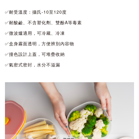
✅耐受溫度：攝氏-10至120度
✅耐酸鹼、不含塑化劑、雙酚A等毒素
✅微波爐適用，可冷藏、冷凍
✅盒身霧面透明，方便辨別內容物
✅撞色設計上蓋，可堆疊收納
✅氣密式密封，水分不溢漏