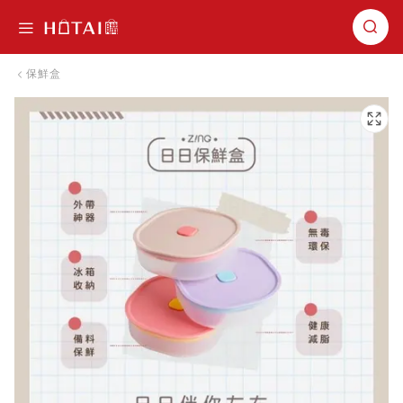
切換導航
保鮮盒
跳到圖片庫的末尾