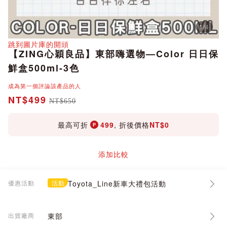
1
/
4
分享
跳到圖片庫的開頭
【ZING心穎良品】東部嗨選物—Color 日日保
鮮盒500ml-3色
成為第一個評論該產品的人
NT$499
NT$650
最高可折
499
, 折後價格
NT$0
添加比較
優惠活動
活動
Toyota_Line新車大禮包活動
出貨廠商
東部