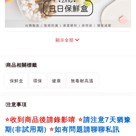
顯示全部
商品相關標籤
保鮮盒
環保
健康
無毒耐高溫
注意事項
⭐收到商品後請錄影唷 ⭐
請注意7天猶豫
期(非試用期)
⭐
如有問題請聊聊私訊