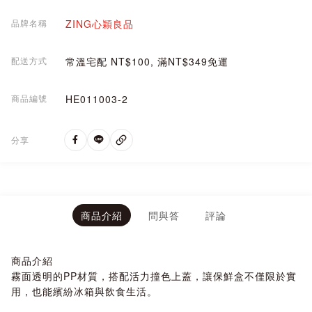
品牌名稱
ZING心穎良品
配送方式
常溫宅配 NT$100, 滿NT$349免運
商品編號
HE011003-2
分享
商品介紹
問與答
評論
商品介紹
霧面透明的PP材質，搭配活力撞色上蓋，讓保鮮盒不僅限於實
用，也能繽紛冰箱與飲食生活。