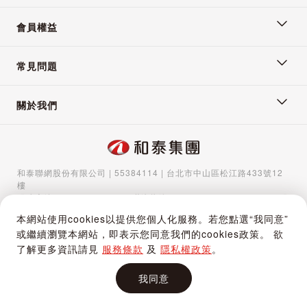
會員權益
常見問題
關於我們
和泰聯網股份有限公司 | 55384114 | 台北市中山區松江路433號12
樓
服務專線：
02-5570-1788
| 聯絡信箱：
gocs@hotaigo.com.tw
| 服
務時間：週一至週五 09:00-17:00
本網站使用cookies以提供您個人化服務。若您點選“我同意”
Copyright © 2024 Hotai Connected Co.,Ltd | Powered by Hotai
或繼續瀏覽本網站，即表示您同意我們的cookies政策。 欲
Motor Corporation
了解更多資訊請見
服務條款
及
隱私權政策
。
我同意
加入購物車
立即購買
購物車
追蹤