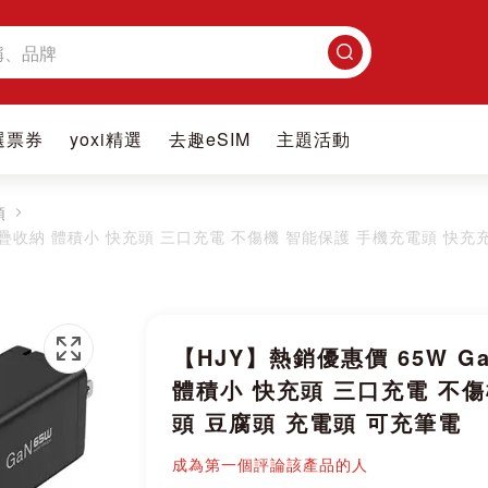
搜
尋
選票券
yoxi精選
去趣eSIM
主題活動
頭
摺疊收納 體積小 快充頭 三口充電 不傷機 智能保護 手機充電頭 快充
【HJY】熱銷優惠價 65W 
體積小 快充頭 三口充電 不
頭 豆腐頭 充電頭 可充筆電
成為第一個評論該產品的人