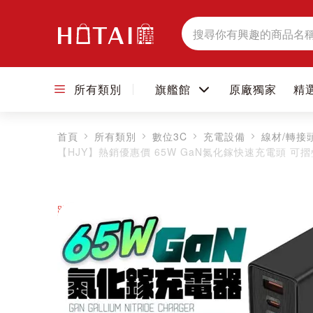
搜
尋
所有類別
旗艦館
原廠獨家
精
首頁
所有類別
數位3C
充電設備
線材/轉接
【HJY】熱銷優惠價 65W GaN氮化鎵快速充電頭 可
跳到圖片庫的末尾