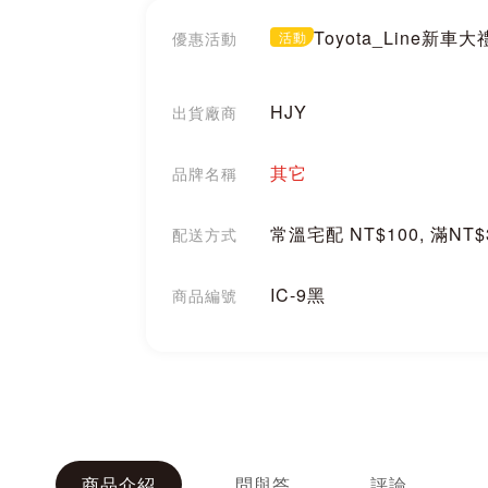
Toyota_Line新車
優惠活動
活動
HJY
出貨廠商
其它
品牌名稱
常溫宅配 NT$100, 滿NT
配送方式
IC-9黑
商品編號
分享
商品介紹
問與答
評論