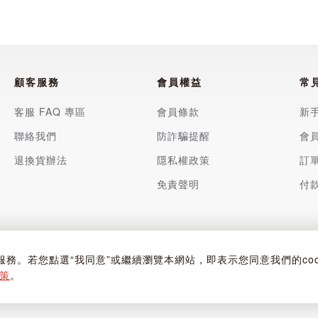
顧客服務
會員權益
常
客服 FAQ 專區
會員條款
新
聯絡我們
防詐騙提醒
會
退換貨辦法
隱私權政策
訂
免責聲明
付
4114 | 台北市中山區松江路433號12樓
化服務。若您點選“我同意”或繼續瀏覽本網站，即表示您同意我們的cook
聯絡信箱：
gocs@hotaigo.com.tw
| 服務時間：週一至週五 09:00-17:00
策
。
nected Co.,Ltd | Powered by Hotai Motor Corporation