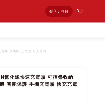
購物車
首
登入 / 註冊
頁
充電頭 豆腐頭 充電頭 可充筆電
GaN氮化鎵快速充電頭 可摺疊收納
傷機 智能保護 手機充電頭 快充充電