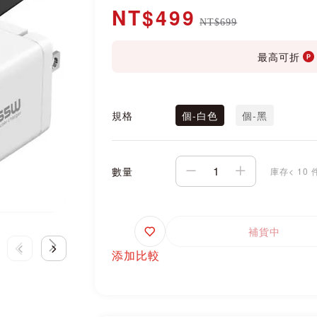
NT$499
NT$699
最高可折
規格
個-白色
個-黑
數量
庫存< 10 
追
補貨中
蹤
添加比較