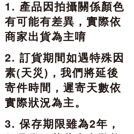
國際傳真：886-4-
1. 產品因拍攝關係顏色
24836677
有可能有差異，實際依
商家出貨為主唷
http://www.gueitzu.c
2. 訂貨期間如遇特殊因
產品責任險：已投保國
素(天災)，我們將延後
泰產品責任險一千萬元
寄件時間，遲寄天數依
食品業者登錄字號：B-
實際狀況為主。
153981474-00000-0
3. 保存期限雖為2年，