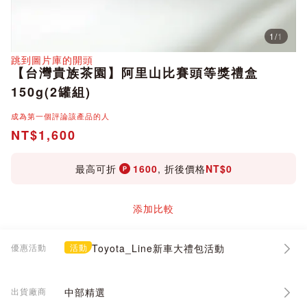
1
/
1
分享
跳到圖片庫的開頭
【台灣貴族茶園】阿里山比賽頭等獎禮盒
150g(2罐組)
成為第一個評論該產品的人
NT$1,600
最高可折
1600
, 折後價格
NT$0
添加比較
優惠活動
活動
Toyota_Line新車大禮包活動
出貨廠商
中部精選