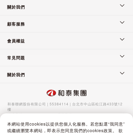
關於我們
阿里山比賽茶來自於阿
顧客服務
里山高海拔優良茶區，
會員權益
分布在北回歸線兩側，
常見問題
海拔1200-1800公尺之
關於我們
間的高山上，終年雲霧
籠罩，日夜溫差大。茶
和泰聯網股份有限公司 | 55384114 | 台北市中山區松江路433號12
湯水色金黃耐沖泡，滋
樓
服務專線：
02-5570-1788
| 聯絡信箱：
gocs@hotaigo.com.tw
| 服
味甘醇滑軟，香氣淡
務時間：週一至週五 09:00-17:00
本網站使用cookies以提供您個人化服務。若您點選“我同意”
Copyright © 2024 Hotai Connected Co.,Ltd | Powered by Hotai
或繼續瀏覽本網站，即表示您同意我們的cookies政策。 欲
Motor Corporation