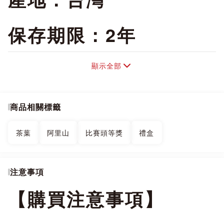
保存期限：2年
內容物：台灣高山茶葉
顯示全部
負責廠商地址：台中市
商品相關標籤
大里區大里二街一號
茶葉
阿里山
比賽頭等獎
禮盒
國際電話：886-4-
注意事項
24835566
【購買注意事項】