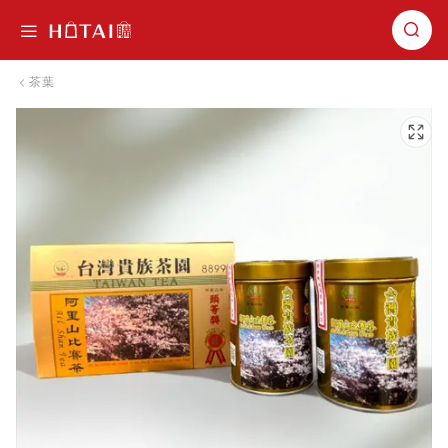
切換導航
茶葉
跳到圖片庫的末尾