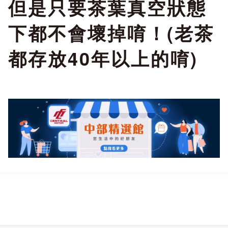
但是只要茶葉真空狀態
【產品規格】
下都不會壞掉唷！(老茶
都存放40年以上的唷)
包 裝：馬口鐵罐真空充
氮
容 量：150克/罐 ， 2
罐/盒
【產品介紹】