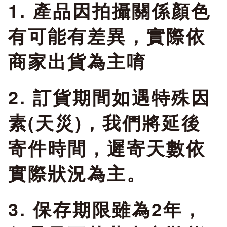
國際傳真：886-4-
1. 產品因拍攝關係顏色
24836677
有可能有差異，實際依
商家出貨為主唷
http://www.gueitzu.c
2. 訂貨期間如遇特殊因
產品責任險：已投保國
素(天災)，我們將延後
泰產品責任險一千萬元
寄件時間，遲寄天數依
食品業者登錄字號：B-
實際狀況為主。
153981474-00000-0
3. 保存期限雖為2年，