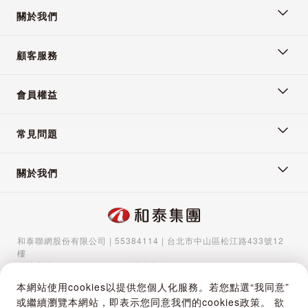
關於我們
【產品介紹】
顧客服務
阿里山金碧珠露茶產於
會員權益
阿里山山脈海拔1800公
常見問題
尺以上的高山茶區。手
關於我們
工精緻，外觀半球自然
彎曲，青蒂綠腹，清高
和泰聯網股份有限公司 | 55384114 | 台北市中山區松江路433號12
樓
雋永，高雅花香，飲後
服務專線：
02-5570-1788
| 聯絡信箱：
gocs@hotaigo.com.tw
| 服
務時間：週一至週五 09:00-17:00
本網站使用cookies以提供您個人化服務。若您點選“我同意”
齒唇流芳回味持久。
Copyright © 2024 Hotai Connected Co.,Ltd | Powered by Hotai
或繼續瀏覽本網站，即表示您同意我們的cookies政策。 欲
Motor Corporation