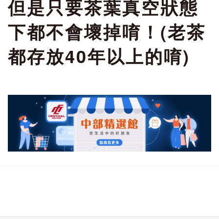
但是只要茶葉真空狀態
【產品規格】
下都不會壞掉唷！(老茶
都存放40年以上的唷)
包 裝：馬口鐵罐真空充
氮
容 量：150克/罐 ， 2
罐/盒