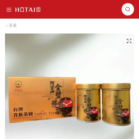
切換導航
茶葉
跳到圖片庫的末尾