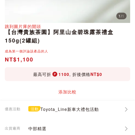
1
/
1
分享
跳到圖片庫的開頭
【台灣貴族茶園】阿里山金碧珠露茶禮盒
150g(2罐組)
成為第一個評論該產品的人
NT$1,100
最高可折
1100
, 折後價格
NT$0
添加比較
優惠活動
活動
Toyota_Line新車大禮包活動
出貨廠商
中部精選