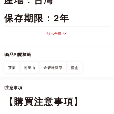
保存期限：2年
內容物：台灣高山茶葉
顯示全部
負責廠商地址：台中市
商品相關標籤
大里區大里二街一號
茶葉
阿里山
金碧珠露茶
禮盒
國際電話：886-4-
注意事項
24835566
【購買注意事項】