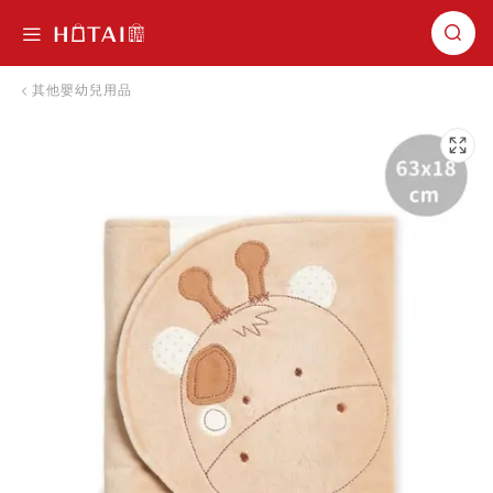
切換導航
其他嬰幼兒用品
跳到圖片庫的末尾