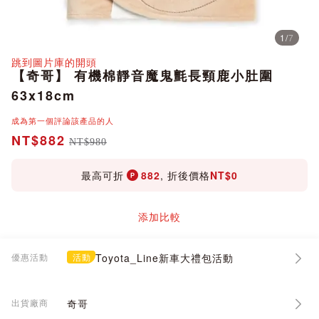
1
/
7
分享
跳到圖片庫的開頭
【奇哥】 有機棉靜音魔鬼氈長頸鹿小肚圍
63x18cm
成為第一個評論該產品的人
NT$882
NT$980
最高可折
882
, 折後價格
NT$0
添加比較
優惠活動
活動
Toyota_Line新車大禮包活動
出貨廠商
奇哥