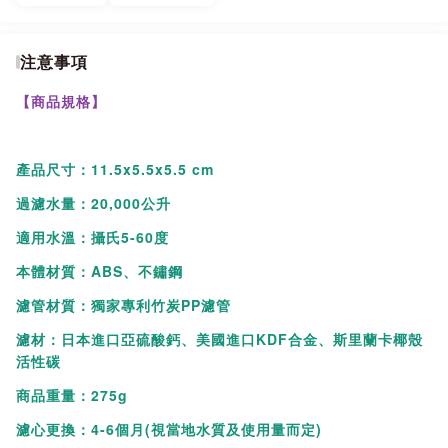
●304不銹鋼接頭，經久耐用
●台灣研發製造
注意事項
【商品規格】
【商品說明】
產品尺寸：11.5x5.5x5.5 cm
※此商品不提供測試試用不開放體驗。若不能接受請勿購買。
過濾水量：20,000公升
※本產品需自行安裝，一經安裝下水後恕不接受退貨換貨，購買
適用水溫：攝氏5-60度
前請注意是否有確需要。
本體材質：ABS、不鏽鋼
濾管材質：獨家專利竹炭PP濾管
【商品特色】
濾材：日本進口亞硫酸鈣、美國進口KDF合金、斯里蘭卡椰殼
活性碳
●我的家裡可以安裝嗎?
商品重量：275g
Vitaway森林Spa沐浴過濾器採用標準的4分（G1/2）接頭，
濾心更換：4-6個月(視當地水質及使用量而定)
適用於市面上99%以上的龍頭或是蓮蓬頭。