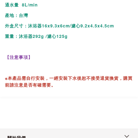
通水量 8L/min
產地：台灣
●濾芯多久需要更換一次?
外盒尺寸：沐浴器16x9.3x6cm/濾心9.2x4.5x4.5cm
約4-6個月更換一次(視使用量而定)。
重量：沐浴器292g /濾心125g
●裝上去後水會變得很小無法洗澡嗎?
【注意事項】
Vitaway森林Spa沐浴過濾器採用低壓阻設計，幾乎不會對您
原本的水量造成影響。如果使用之後有發現水量變小的情況，
只要將濾芯取出後反向裝回就可以了。
※本產品需自行安裝，一經安裝下水後恕不接受退貨換貨，購買
前請注意是否有確需要。
●包裝裡面的墊片是做什麼用的呢?
因為每個龍頭螺牙的長度不同，要是將沐浴過濾器安裝上去之
後有滲水的狀況，可以再多加一個墊片即可解決。
●需要鎖很緊才不會漏水嗎?
關於我們