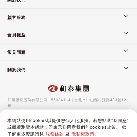
為避免沐浴過濾器在更換濾心時發生打不開的狀況，安裝濾芯
後不需大力鎖上外殼也不會漏水。
顧客服務
會員權益
常見問題
關於我們
和泰聯網股份有限公司 | 55384114 | 台北市中山區松江路433號12
樓
服務專線：
02-5570-1788
| 聯絡信箱：
gocs@hotaigo.com.tw
| 服
務時間：週一至週五 09:00-17:00
本網站使用cookies以提供您個人化服務。若您點選“我同意”
Copyright © 2024 Hotai Connected Co.,Ltd | Powered by Hotai
或繼續瀏覽本網站，即表示您同意我們的cookies政策。 欲
Motor Corporation
了解更多資訊請見
服務條款
及
隱私權政策
。