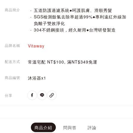
商品簡介
五道防護過濾系統●呵護肌膚、滑順秀髮
SGS檢測餘氯去除率超過99%●專利遠紅外線加
負離子雙效淨化
304不銹鋼接頭，經久耐用●台灣研發製造
品牌名稱
Vitaway
配送方式
常溫宅配 NT$100, 滿NT$349免運
商品編號
沐浴器x1
分享
商品介紹
問與答
評論