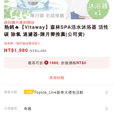
分享
跳到圖片庫的開頭
熱銷🔥【Vitaway】森林SPA活水沐浴器 活性
碳 除氯 過濾器-陳月卿推薦(公司貨)
成為第一個評論該產品的人
NT$1,980
NT$2,380
最高可折
1980
, 折後價格
NT$0
添加比較
優惠活動
活動
Toyota_Line新車大禮包活動
出貨廠商
奇雅