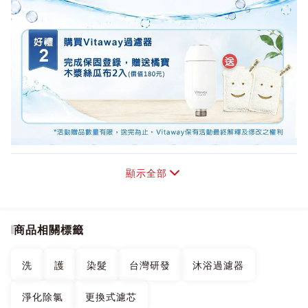
顯示全部
●五道防護過濾系統
●SGS檢測餘氯去除率超過99%
商品相關標籤
●呵護肌膚、滑順秀髮
洗
護
染髮
台灣研發
沐浴過濾器
●專利遠紅外線加負離子雙效淨化
淨化除氯
更換式濾芯
●在家輕鬆享受森林Spa