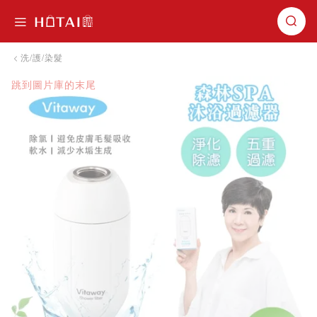
切換導航
洗/護/染髮
1
/
跳到圖片庫的末尾