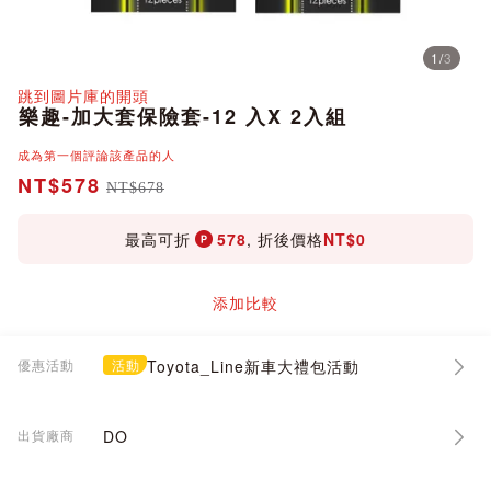
1
/
3
分享
跳到圖片庫的開頭
樂趣-加大套保險套-12 入X 2入組
成為第一個評論該產品的人
NT$578
NT$678
最高可折
578
, 折後價格
NT$0
添加比較
優惠活動
活動
Toyota_Line新車大禮包活動
出貨廠商
DO