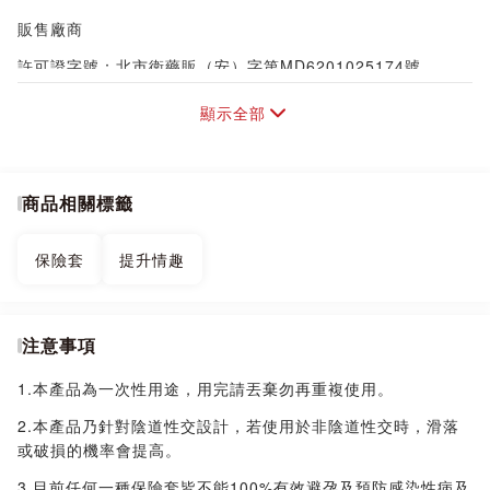
販售廠商
許可證字號：北市衛藥販（安）字第MD6201025174號
公司名稱：美勢科技股份有限公司
顯示全部
商品相關標籤
保險套
提升情趣
注意事項
1.本產品為一次性用途，用完請丟棄勿再重複使用。
2.本產品乃針對陰道性交設計，若使用於非陰道性交時，滑落
或破損的機率會提高。
3.目前任何一種保險套皆不能100%有效避孕及預防感染性病及