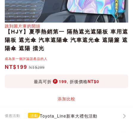
1
/
6
分享
跳到圖片庫的開頭
【HJY】夏季熱銷第一 隔熱遮光遮陽板 車用遮
陽板 遮光傘 汽車遮陽傘 汽車遮光傘 遮陽簾 遮
陽傘 遮陽 擋光
成為第一個評論該產品的人
NT$199
NT$299
最高可折
199
, 折後價格
NT$0
添加比較
優惠活動
活動
Toyota_Line新車大禮包活動