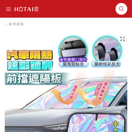
切換導航
車用遮陽
跳到圖片庫的末尾