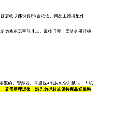
皆需收取部份費用(含紙盒、商品主體與配件
也請勿塗鴉寫字於其上。最後叮嚀：因
隨身果汁機
、電源線、變壓器、電話線●包裝包含外紙箱、內紙
狀。若需辦理退換，請先勿拆封並保持商品送達時