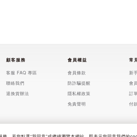
顧客服務
會員權益
常
客服 FAQ 專區
會員條款
新
聯絡我們
防詐騙提醒
會
退換貨辦法
隱私權政策
訂
免責聲明
付
4114 | 台北市中山區松江路433號12樓
化服務。若您點選“我同意”或繼續瀏覽本網站，即表示您同意我們的cook