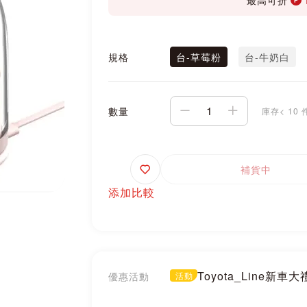
規格
台-草莓粉
台-牛奶白
數量
庫存< 10 
追
補貨中
蹤
添加比較
Toyota_Line新車
優惠活動
活動