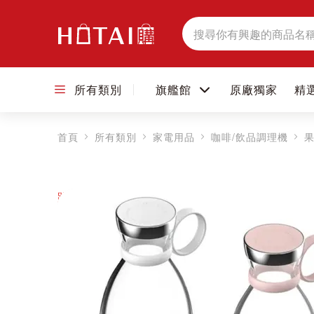
搜
尋
所有類別
旗艦館
原廠獨家
精
首頁
所有類別
家電用品
咖啡/飲品調理機
跳到圖片庫的末尾