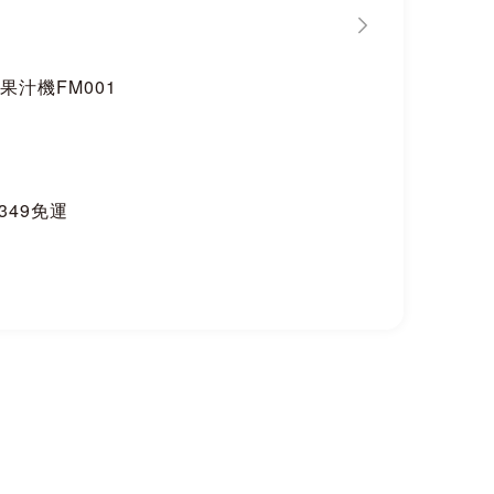
果汁機FM001
$349免運