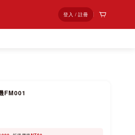
購物車
首
登入 / 註冊
頁
FM001
1080
, 折後價格
NT$0