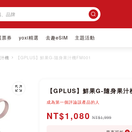
搜
尋
選票券
yoxi精選
去趣eSIM
主題活動
果汁機
【GPLUS】鮮果G-隨身果汁機FM001
【GPLUS】鮮果G-隨身果汁機
成為第一個評論該產品的人
NT$1,080
NT$1,999
最高可折