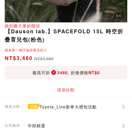
1
/
6
分享
跳到圖片庫的開頭
【Dauson lab.】SPACEFOLD 15L 時空折
疊育兒包(粉色)
成為第一個評論該產品的人
NT$3,480
NT$3,680
最高可折
3480
, 折後價格
NT$0
添加比較
優惠活動
活動
Toyota_Line新車大禮包活動
出貨廠商
中部精選