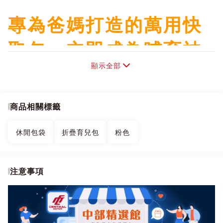
專為爸媽打造的萬用快
取包，立即成為哺育神
顯示全部
隊友 完美解決育兒時期
#物品多 #數量多 #種類
商品相關標籤
多 痛點，真正做到快取
休閒包袋
折疊育兒包
粉色
快放、空間彈性、簡約
百搭的全方位包款。
注意事項