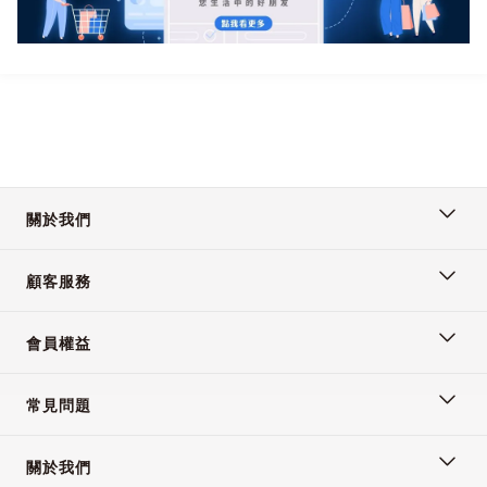
✨2 大創新：
3 秒分層- 乾濕分離，空
間自由變化
關於我們
1 秒折疊- 告別翻找，全
顧客服務
包物件隨手拿
會員權益
常見問題
✨8 大細節特色：
關於我們