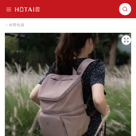
切換導航
休閒包袋
跳到圖片庫的末尾