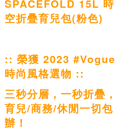
SPACEFOLD 15L 時
空折疊育兒包(粉色)
:: 榮獲 2023 #Vogue
時尚風格選物 ::
三秒分層，一秒折疊，
育兒/商務/休閒一切包
辦！