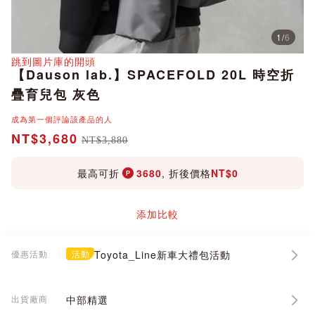
1
/
6
分享
跳到圖片庫的開頭
【Dauson lab.】SPACEFOLD 20L 時空折
疊育兒包 灰色
成為第一個評論該產品的人
NT$3,680
NT$3,880
最高可折
3680
, 折後價格
NT$0
添加比較
優惠活動
活動
Toyota_Line新車大禮包活動
出貨廠商
中部精選