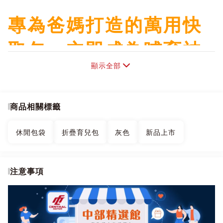
專為爸媽打造的萬用快
取包，立即成為哺育神
顯示全部
隊友 完美解決育兒時期
#物品多 #數量多 #種類
商品相關標籤
多 痛點，真正做到快取
休閒包袋
折疊育兒包
灰色
新品上市
快放、空間彈性、簡約
百搭的全方位包款。
注意事項