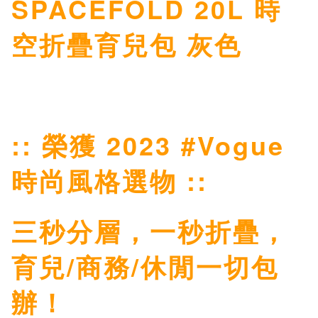
SPACEFOLD 20L 時
空折疊育兒包 灰色
:: 榮獲 2023 #Vogue
時尚風格選物 ::
三秒分層，一秒折疊，
育兒/商務/休閒一切包
辦！