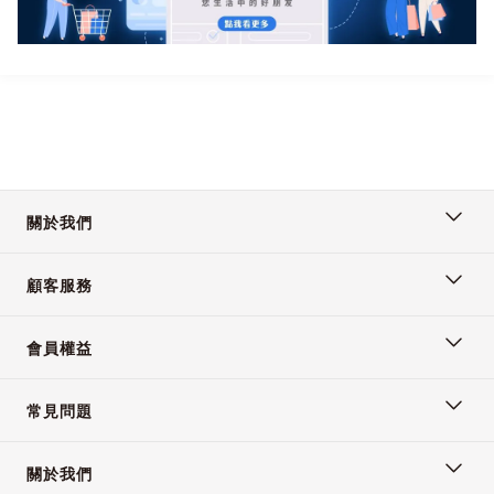
✨2 大創新：
3 秒分層- 乾濕分離，空
間自由變化
關於我們
1 秒折疊- 告別翻找，全
顧客服務
包物件隨手拿
會員權益
常見問題
✨8 大細節特色：
關於我們