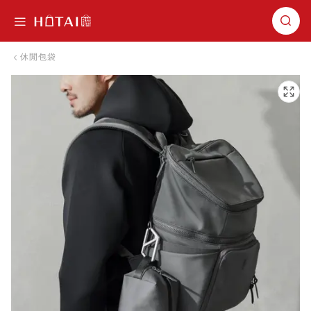
切換導航
休閒包袋
跳到圖片庫的末尾