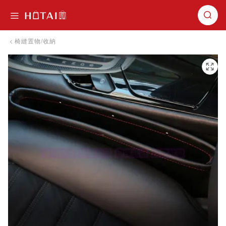
切換導航
椅縫置物/收納
跳到圖片庫的末尾