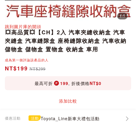
1
/
5
分享
跳到圖片庫的開頭
💥高品質💥【CH】2入 汽車夾縫收納盒 汽車
夾縫盒 汽車縫隙盒 座椅縫隙收納盒 汽車收納
儲物盒 儲物盒 置物盒 收納盒 車用
成為第一個評論該產品的人
NT$199
NT$299
最高可折
199
, 折後價格
NT$0
添加比較
優惠活動
活動
Toyota_Line新車大禮包活動