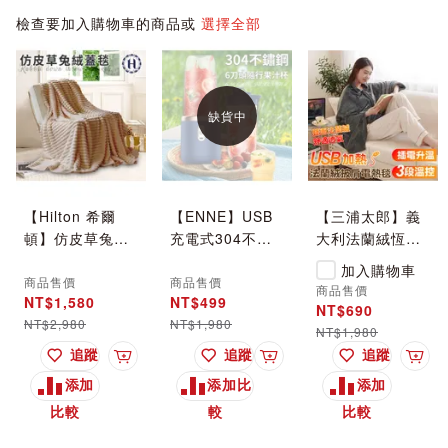
檢查要加入購物車的商品或
選擇全部
缺貨中
【Hilton 希爾
【ENNE】USB
【三浦太郎】義
頓】仿皮草兔絨
充電式304不鏽
大利法蘭絨恆溫
蓋毯/二色任選
鋼6刀頭隨行果汁
電熱毯(毯子/披
加入購物車
(被子/毯被/披肩
杯/榨汁機/運動
肩毯/暖身毯/發
商品售價
商品售價
商品售價
NT$1,580
NT$499
毯)(B0129)
果汁機/顏色隨機
熱毯)(B0059-A)
NT$690
NT$2,980
NT$1,980
(果汁機/調理機)
NT$1,980
(S0135)
追蹤
追蹤
追蹤
入購物車
加入購物車
加入購物車
加入
添加
添加比
添加
比較
較
比較