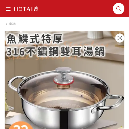
切換導航
湯鍋
跳到圖片庫的末尾