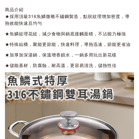
商品介紹
★採用頂級316魚鱗微雕不鏽鋼製造，點狀紋理增加密度，導
熱效能快速且均勻
★魚鱗紋理花紋，減少食物與鍋底接觸面積，不沾能力極強
★特殊結構，聚能更節能，快速料理，導熱迅速，節能更省油
★加厚加深湯鍋，保溫增香鎖水，一鍋多用玩出新花樣
★儲能基材，防腐蝕，耐高溫，更容易清洗，儲熱性佳