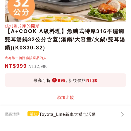
1
/
2
分享
跳到圖片庫的開頭
【A+COOK A級料理】魚鱗式特厚316不鏽鋼
雙耳湯鍋32公分含蓋(湯鍋/大容量/火鍋/雙耳湯
鍋)(K0330-32)
成為第一個評論該產品的人
NT$999
NT$2,980
最高可折
999
, 折後價格
NT$0
添加比較
優惠活動
活動
Toyota_Line新車大禮包活動