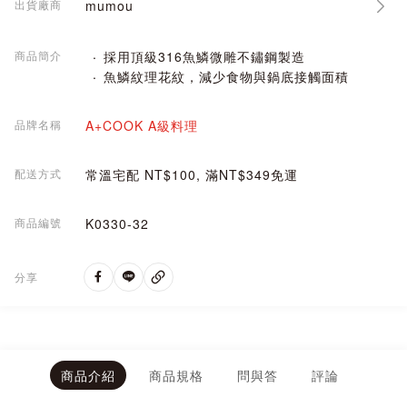
出貨廠商
mumou
商品簡介
採用頂級316魚鱗微雕不鏽鋼製造
魚鱗紋理花紋，減少食物與鍋底接觸面積
品牌名稱
A+COOK A級料理
配送方式
常溫宅配 NT$100, 滿NT$349免運
商品編號
K0330-32
分享
商品介紹
商品規格
問與答
評論