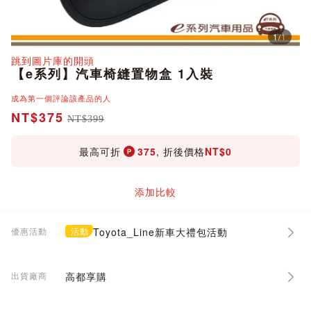
1
/
1
分享
跳到圖片庫的開頭
【e系列】汽車椅縫置物盒 1入裝
成為第一個評論該產品的人
NT$375
NT$399
最高可折
375
, 折後價格
NT$0
添加比較
優惠活動
活動
Toyota_Line新車大禮包活動
出貨廠商
高都享購