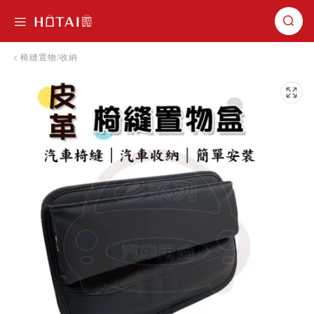
切換導航
椅縫置物/收納
跳到圖片庫的末尾