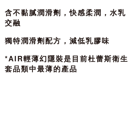
含不黏膩潤滑劑，快感柔潤，水乳
交融
獨特潤滑劑配方，減低乳膠味
*AIR輕薄幻隱裝是目前杜蕾斯衛生
套品類中最薄的產品