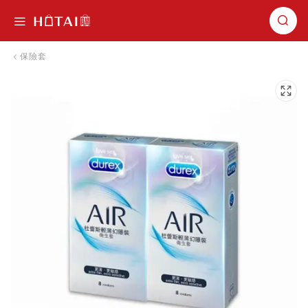
切換導航
保險套
跳到圖片庫的末尾