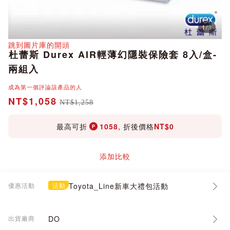
1
/
3
分享
跳到圖片庫的開頭
杜蕾斯 Durex AIR輕薄幻隱裝保險套 8入/盒-
兩組入
成為第一個評論該產品的人
NT$1,058
NT$1,258
最高可折
1058
, 折後價格
NT$0
添加比較
優惠活動
活動
Toyota_Line新車大禮包活動
出貨廠商
DO