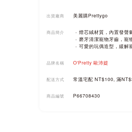
美麗購Prettygo
出貨廠商
燈芯絨材質，內置發聲
商品簡介
磨牙清潔寵物牙齒，寵
可愛的玩偶造型，緩解
O'Pretty 歐沛媞
品牌名稱
常溫宅配 NT$100, 滿NT
配送方式
P66708430
商品編號
分享