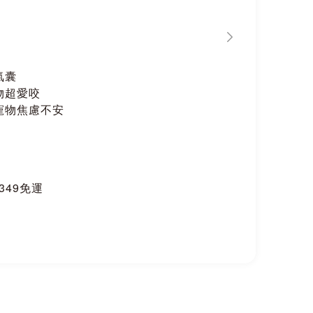
氣囊
物超愛咬
寵物焦慮不安
$349免運