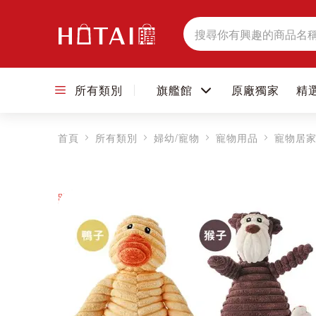
搜
尋
所有類別
旗艦館
原廠獨家
精
首頁
所有類別
婦幼/寵物
寵物用品
寵物居
跳到圖片庫的末尾