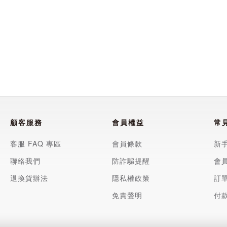
11X25cm)-2入-狐狸/鴨子/猴子/兔子-多款任選
顧客服務
會員權益
常
具是你寵物最佳陪伴者
客服 FAQ 專區
會員條款
新
聯絡我們
防詐騙提醒
會
退換貨辦法
隱私權政策
訂
免責聲明
付