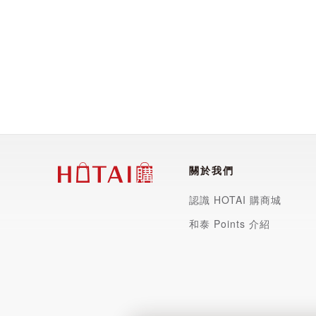
中文品名：O'Pretty 歐沛媞 Petsall毛孩玩具(
尺寸：25cm
材質：燈芯絨+PP棉花
【商品特色】
◆磨牙清潔寵物牙齒，防治牙結石
◆燈芯絨材質，寵物超愛咬
◆可愛的玩偶造型，緩解寵物焦慮不安
關於我們
◆當您的寵物自己在家的時候，Petsall毛孩玩
認識 HOTAI 購商城
和泰 Points 介紹