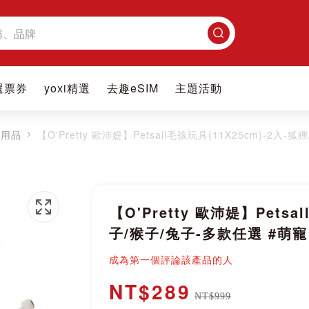
搜
尋
選票券
yoxi精選
去趣eSIM
主題活動
家用品
【O'Pretty 歐沛媞】Petsall毛孩玩具(11X25cm)-2入
【O'Pretty 歐沛媞】Petsa
子/猴子/兔子-多款任選 #萌寵
成為第一個評論該產品的人
NT$289
NT$999