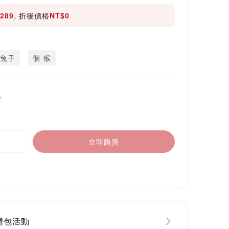
289
, 折後價格
NT$0
-兔子
個-猴
件
立即購買
大禮包活動