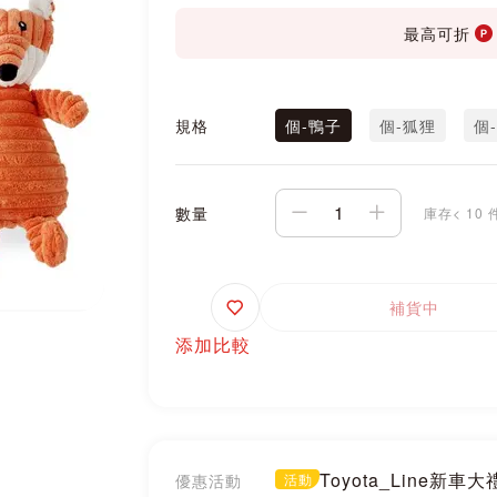
最高可折
規格
個-鴨子
個-狐狸
個
數量
庫存< 10 
追
補貨中
蹤
添加比較
Toyota_Line新車
優惠活動
活動