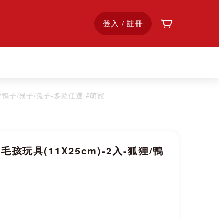
購物車
首
登入 / 註冊
頁
-狐狸/鴨子/猴子/兔子-多款任選 #萌寵
ll毛孩玩具(11X25cm)-2入-狐狸/鴨