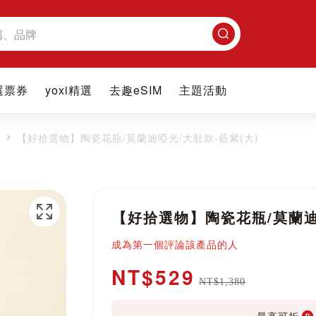
搜
尋
選票券
yoxi精選
去趣eSIM
主題活動
飾
【好拾選物】陶瓷花瓶/莫蘭迪啞光/大肚款-藍紫(大)
【好拾選物】陶瓷花瓶/莫蘭迪
成為第一個評論該產品的人
NT$529
NT$1,380
最高可折