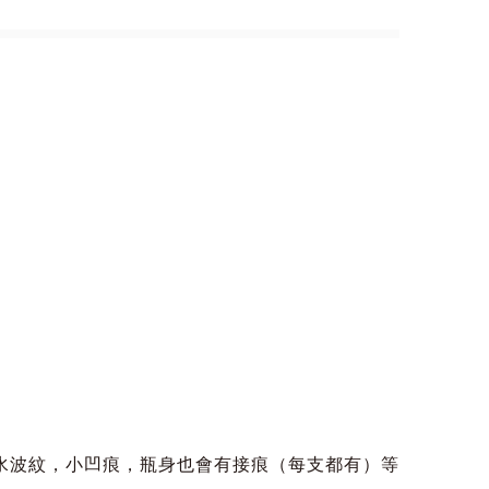
水波紋，小凹痕，瓶身也會有接痕（每支都有）等