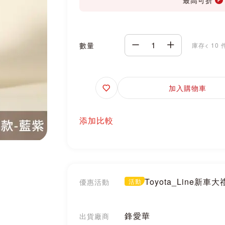
數量
庫存< 10 
追
加入購物車
蹤
添加比較
Toyota_Line新車
優惠活動
活動
鋒愛華
出貨廠商