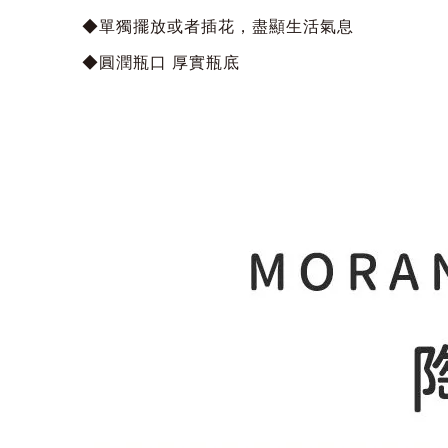
◆單獨擺放或者插花，盡顯生活氣息
◆圓潤瓶口 厚實瓶底