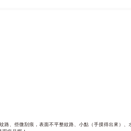
、紋路、些微刮痕，表面不平整紋路、小點（手摸得出來）、