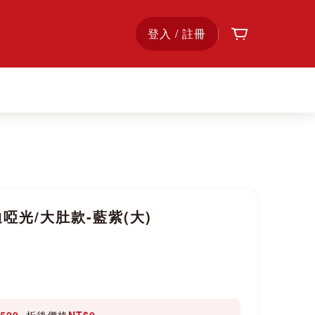
購物車
首
登入 / 註冊
頁
啞光/大肚款-藍紫(大)
529
, 折後價格
NT$0