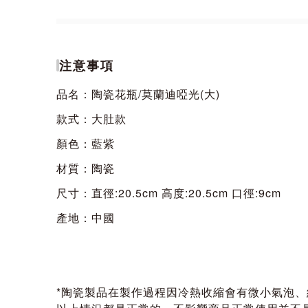
注意事項
品名：陶瓷花瓶/莫蘭迪啞光(大)
款式：大肚款
顏色：藍紫
材質：陶瓷
尺寸：直徑:20.5cm 高度:20.5cm 口徑:9cm
產地：中國
*陶瓷製品在製作過程因冷熱收縮會有微小氣泡