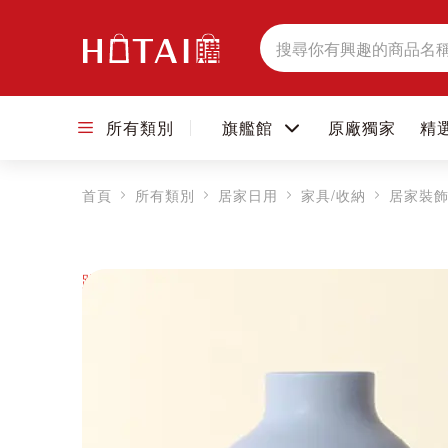
搜
尋
所有類別
旗艦館
原廠獨家
精
首頁
所有類別
居家日用
家具/收納
居家裝
跳到圖片庫的末尾