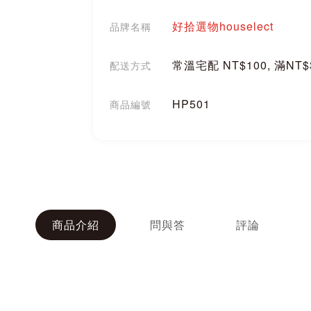
好拾選物houselect
品牌名稱
常溫宅配 NT$100, 滿NT
配送方式
HP501
商品編號
分享
商品介紹
問與答
評論