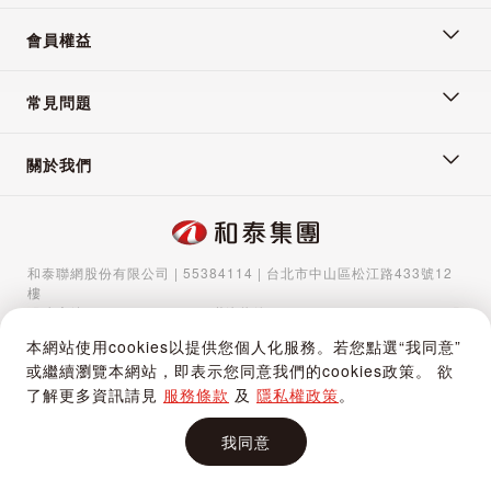
會員權益
常見問題
關於我們
和泰聯網股份有限公司 | 55384114 | 台北市中山區松江路433號12
樓
服務專線：
02-5570-1788
| 聯絡信箱：
gocs@hotaigo.com.tw
| 服
務時間：週一至週五 09:00-17:00
本網站使用cookies以提供您個人化服務。若您點選“我同意”
Copyright © 2024 Hotai Connected Co.,Ltd | Powered by Hotai
或繼續瀏覽本網站，即表示您同意我們的cookies政策。 欲
Motor Corporation
了解更多資訊請見
服務條款
及
隱私權政策
。
我同意
加入購物車
立即購買
購物車
追蹤