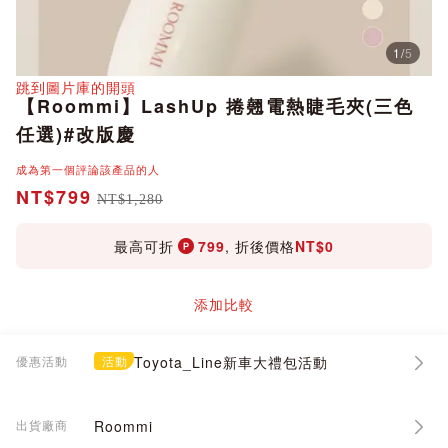
1
/
5
分享
跳到圖片庫的開頭
【Roommi】LashUp 捲翹電熱睫毛夾(三色
任選)#改版慶
成為第一個評論該產品的人
NT$799
NT$1,280
最高可折
799
, 折後價格
NT$0
添加比較
優惠活動
活動
Toyota_Line新車大禮包活動
出貨廠商
Roommi