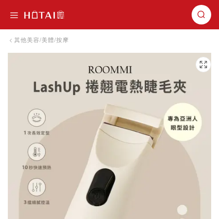
切換導航
其他美容/美體/按摩
跳到圖片庫的末尾