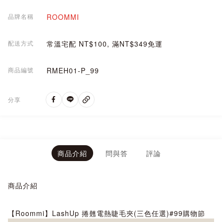
品牌名稱
ROOMMI
配送方式
常溫宅配 NT$100, 滿NT$349免運
商品編號
RMEH01-P_99
分享
商品介紹
問與答
評論
商品介紹
【Roommi】LashUp 捲翹電熱睫毛夾(三色任選)#99購物節