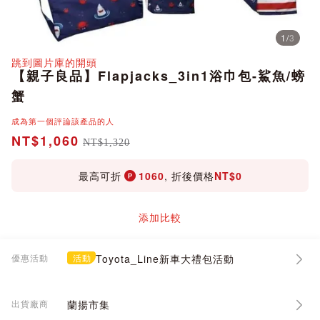
1
/
3
分享
跳到圖片庫的開頭
【親子良品】Flapjacks_3in1浴巾包-鯊魚/螃
蟹
成為第一個評論該產品的人
NT$1,060
NT$1,320
最高可折
1060
, 折後價格
NT$0
添加比較
優惠活動
活動
Toyota_Line新車大禮包活動
出貨廠商
蘭揚市集