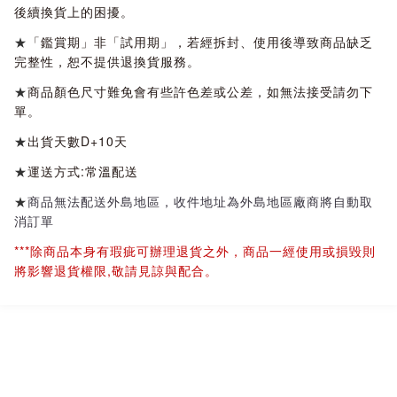
後續換貨上的困擾。
★
「鑑賞期」非「試用期」，若經拆封、使用後導致商品缺乏
完整性，恕不提供退換貨服務。
★
商品顏色尺寸難免會有些許色差或公差，如無法接受請勿下
單。
★
出貨天數D+10天
★
運送方式:常溫配送
★
商品無法配送外島地區，收件地址為外島地區廠商將自動取
消訂單
***除商品本身有瑕疵可辦理退貨之外，商品一經使用或損毀則
將影響退貨權限,敬請見諒與配合。