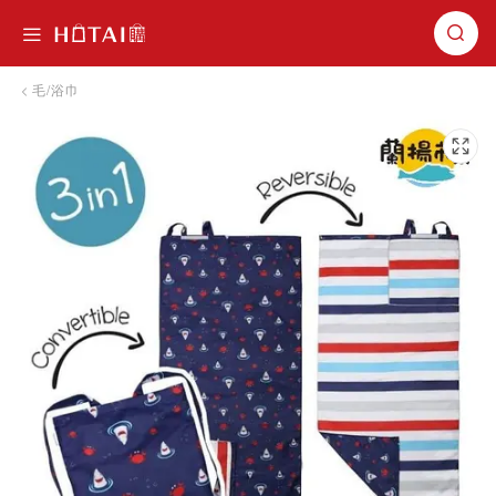
切換導航
毛/浴巾
跳到圖片庫的末尾