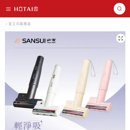
切換導航
直立式吸塵器
跳到圖片庫的末尾