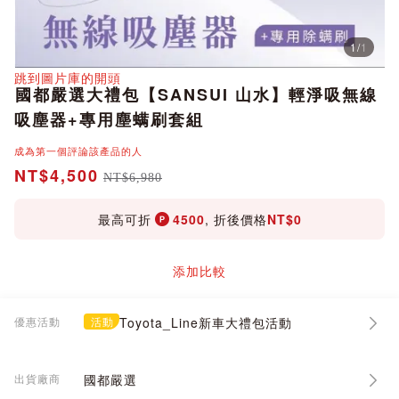
1
/
1
分享
跳到圖片庫的開頭
國都嚴選大禮包【SANSUI 山水】輕淨吸無線
吸塵器+專用塵螨刷套組
成為第一個評論該產品的人
NT$4,500
NT$6,980
最高可折
4500
, 折後價格
NT$0
添加比較
優惠活動
活動
Toyota_Line新車大禮包活動
出貨廠商
國都嚴選