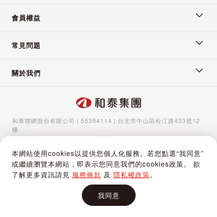
會員權益
常見問題
關於我們
和泰聯網股份有限公司 | 55384114 | 台北市中山區松江路433號12
樓
服務專線：
02-5570-1788
| 聯絡信箱：
gocs@hotaigo.com.tw
| 服
務時間：週一至週五 09:00-17:00
本網站使用cookies以提供您個人化服務。若您點選“我同意”
Copyright © 2024 Hotai Connected Co.,Ltd | Powered by Hotai
或繼續瀏覽本網站，即表示您同意我們的cookies政策。 欲
Motor Corporation
了解更多資訊請見
服務條款
及
隱私權政策
。
我同意
加入購物車
立即購買
購物車
追蹤