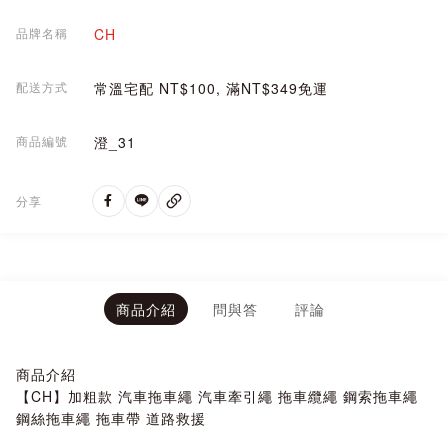
品牌名稱
CH
配送方式
常溫宅配 NT$100, 滿NT$349免運
商品編號
澄_31
分享
商品介紹
問與答
評論
商品介紹
【CH】加粗款 汽車拖車繩 汽車牽引繩 拖車纜繩 鋼索拖車繩
鋼絲拖車繩 拖車帶 道路救援