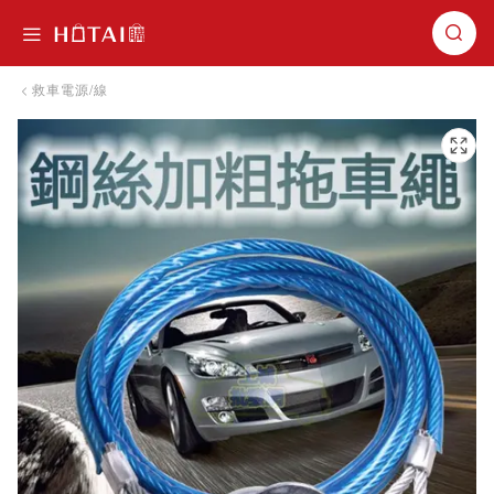
切換導航
救車電源/線
跳到圖片庫的末尾