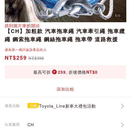
1
/
6
分享
跳到圖片庫的開頭
【CH】加粗款 汽車拖車繩 汽車牽引繩 拖車纜
繩 鋼索拖車繩 鋼絲拖車繩 拖車帶 道路救援
成為第一個評論該產品的人
NT$259
NT$399
最高可折
259
, 折後價格
NT$0
添加比較
優惠活動
活動
Toyota_Line新車大禮包活動
出貨廠商
CH