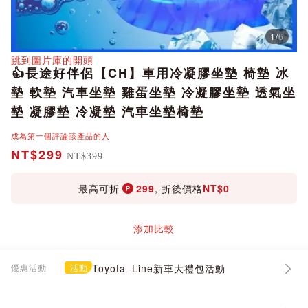
1
/
6
分享
跳到圖片庫的開頭
👍長途好伴侶【CH】車用冷凝膠坐墊 椅墊 冰
墊 軟墊 汽車坐墊 雞蛋坐墊 冷凝膠坐墊 透氣坐
墊 凝膠墊 冷凝墊 汽車坐墊椅墊
成為第一個評論該產品的人
NT$299
NT$399
最高可折
299
, 折後價格
NT$0
添加比較
優惠活動
活動
Toyota_Line新車大禮包活動