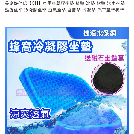
長途好伴侶【CH】車用冷凝膠坐墊 椅墊 冰墊 軟墊 汽車坐墊
雞蛋坐墊 冷凝膠坐墊 透氣坐墊 凝膠墊 冷凝墊 汽車坐墊椅墊