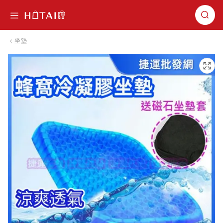
切換導航
坐墊
跳到圖片庫的末尾