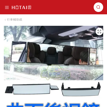
切換導航
行車輔助鏡
跳到圖片庫的末尾