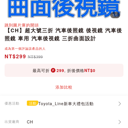
1
/
6
分享
跳到圖片庫的開頭
【CH】超大號三折 汽車後照鏡 後視鏡 汽車後
照鏡 車用 汽車後視鏡 三折曲面設計
成為第一個評論該產品的人
NT$299
NT$399
最高可折
299
, 折後價格
NT$0
添加比較
優惠活動
活動
Toyota_Line新車大禮包活動
出貨廠商
CH